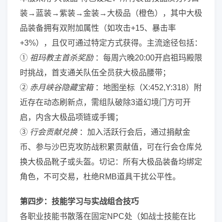
装→蓝装→紫装→金装→大极品（橙色），其中大极
品装备拥有双附加属性（如攻击+15、暴击率
+3%），且仅可通过特定方式获得。主流途径包括：
①
祖玛教主首杀奖励
：每周六晚20:00开启祖玛殿限
时挑战，首支通关队伍全员获大极品腰带；
②
赤月峡谷隐藏宝箱
：地图坐标（X:452,Y:318）附
近存在动态刷新点，需组队破除3道幻境门方可开
启，内含大极品项链或手镯；
③
行会贡献兑换
：加入活跃行会后，通过捐献金
币、参与沙巴克攻防战积累贡献值，可在行会仓库兑
换大极品靴子或头盔。切记：所有大极品装备均绑定
角色，不可交易，杜绝RMB道具干扰公平性。
第四步：技能学习与实战组合技巧
各职业技能书散落在固定NPC处（如战士技能在比