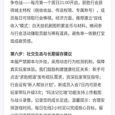
争夺战——每月第一个周日21:00开启，获胜行会获
得城主特权（税收收益、传送权限、专属称号），成
员每日可领取行会俸禄。经济方面，推荐建立“双线
收入”模式：白天挂机刷图积累金币与材料，晚间参
与行会活动赚取贡献与稀有道具，避免单一依赖打宝
造成疲劳感。
第六步：社交生态与长期留存建议
本服严禁脚本与外挂，采用动态行为检测机制，保障
真实玩家体验。我们鼓励构建健康社区关系：新手可
点击“求助频道”发布组队需求，资深玩家常驻指导；
行会设有“新人帮扶计划”，新成员入会7日内可获老
玩家带队升级3次；“玛法记忆墙”功能支持上传截图
与战斗录像，记录您的成长足迹。温馨提示：合理安
排游戏时间，每日在线2小时足以完成核心目标，留