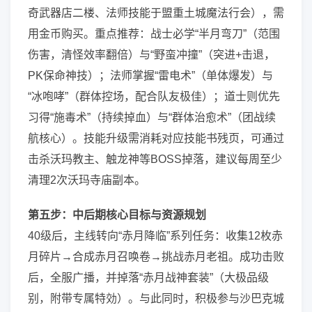
奇武器店二楼、法师技能于盟重土城魔法行会），需
用金币购买。重点推荐：战士必学“半月弯刀”（范围
伤害，清怪效率翻倍）与“野蛮冲撞”（突进+击退，
PK保命神技）；法师掌握“雷电术”（单体爆发）与
“冰咆哮”（群体控场，配合队友极佳）；道士则优先
习得“施毒术”（持续掉血）与“群体治愈术”（团战续
航核心）。技能升级需消耗对应技能书残页，可通过
击杀沃玛教主、触龙神等BOSS掉落，建议每周至少
清理2次沃玛寺庙副本。
第五步：中后期核心目标与资源规划
40级后，主线转向“赤月降临”系列任务：收集12枚赤
月碎片→合成赤月召唤卷→挑战赤月老祖。成功击败
后，全服广播，并掉落“赤月战神套装”（大极品级
别，附带专属特効）。与此同时，积极参与沙巴克城