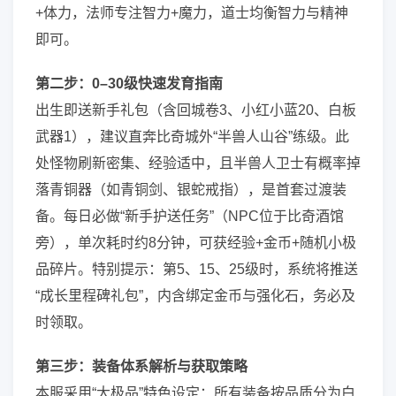
+体力，法师专注智力+魔力，道士均衡智力与精神
即可。
第二步：0–30级快速发育指南
出生即送新手礼包（含回城卷3、小红小蓝20、白板
武器1），建议直奔比奇城外“半兽人山谷”练级。此
处怪物刷新密集、经验适中，且半兽人卫士有概率掉
落青铜器（如青铜剑、银蛇戒指），是首套过渡装
备。每日必做“新手护送任务”（NPC位于比奇酒馆
旁），单次耗时约8分钟，可获经验+金币+随机小极
品碎片。特别提示：第5、15、25级时，系统将推送
“成长里程碑礼包”，内含绑定金币与强化石，务必及
时领取。
第三步：装备体系解析与获取策略
本服采用“大极品”特色设定：所有装备按品质分为白