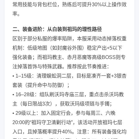
常用技能与背包栏位，熟练后可提升30%以上操作效
率。
二、装备进阶：从白装到祖玛的理性路径
区别于部分私服的爆率陷阱，本服采用动态掉落权重
机制：低级地图（如封魔谷外围）稳定产出+5以下
强化装备；而祖玛教主、赤月恶魔等高级BOSS则专
注掉落首饰与特殊武器。推荐按此节奏推进：
• 1–15级：清理蜈蚣洞二层，目标是凑齐一套+3银杏
套装（提升命中与防御）；
• 16–28级：组队刷沃玛寺庙三层，重点击杀沃玛教
主（每日限战3次），获取沃玛级项链与手镯；
• 29级以上：加入固定行会，参与每周三、六晚
20:00的“祖玛守卫清剿行动”，该活动开放祖玛七层
入口，且掉落概率提升40%。注意：所有装备强化均