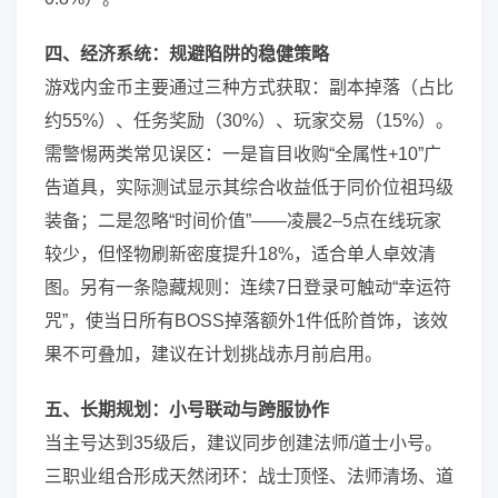
四、经济系统：规避陷阱的稳健策略
游戏内金币主要通过三种方式获取：副本掉落（占比
约55%）、任务奖励（30%）、玩家交易（15%）。
需警惕两类常见误区：一是盲目收购“全属性+10”广
告道具，实际测试显示其综合收益低于同价位祖玛级
装备；二是忽略“时间价值”——凌晨2–5点在线玩家
较少，但怪物刷新密度提升18%，适合单人卓效清
图。另有一条隐藏规则：连续7日登录可触动“幸运符
咒”，使当日所有BOSS掉落额外1件低阶首饰，该效
果不可叠加，建议在计划挑战赤月前启用。
五、长期规划：小号联动与跨服协作
当主号达到35级后，建议同步创建法师/道士小号。
三职业组合形成天然闭环：战士顶怪、法师清场、道