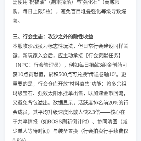
需使用“祝福油”（副本掉落）与“强化石”（商城限
购，每日上限5枚），避免盲目堆叠强化等级导致爆
装。
三、行会生态：攻沙之外的隐性收益
本服攻沙战虽为标志性玩法，但日常行会建设同样关
键。新玩家入会后，应主动承接【行会贡献任务】
（NPC：行会管理员），例如每日捐献3组金创药可
获10点贡献值，累积500点可兑换“传送卷轴10”。更
重要的是，行会仓库开放“材料寄售”功能：将多余祖
玛级宝石、强效太阳水挂单出售，既加速金币回流，
又避免背包溢出。数据显示，活跃度排名前20%的行
会成员，其平均升级速度比散人快2.3倍——核心在
于共享情报（如BOSS刷新倒计时）、协同清图（减
少单人等待时间）与装备置换（行会拍卖行手续费仅
0.8%）。