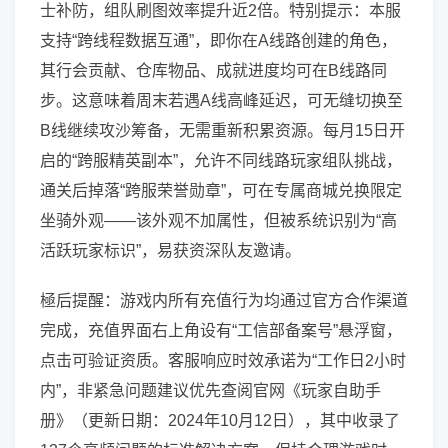
士补防，组队刷图效率提升近2倍。特别提示：本服
支持“跨线程数据互通”，即你在A线路创建的角色，
其行会贡献、仓库物品、成就进度均可在B线路同
步。这意味着周末若遇A线高峰延迟，可无缝切换至
B线继续攻沙筹备，无需重新积累资源。每月15日开
启的“跨服精英副本”，允许不同线路玩家组队挑战，
通关后掉落“跨服荣誉勋章”，可在专属商城兑换限定
坐骑外观——该外观不加属性，但被系统识别为“高
活跃玩家标识”，易获资深队友邀请。
極后提醒：游戏内所有充值行为均通过官方合作渠道
完成，充值界面右上角设有“工信部备案号”悬浮窗，
点击可验证资质。客服响应时效承诺为“工作日2小时
内”，非紧急问题建议优先查阅官网《玩家自助手
册》（更新日期：2024年10月12日），其中收录了