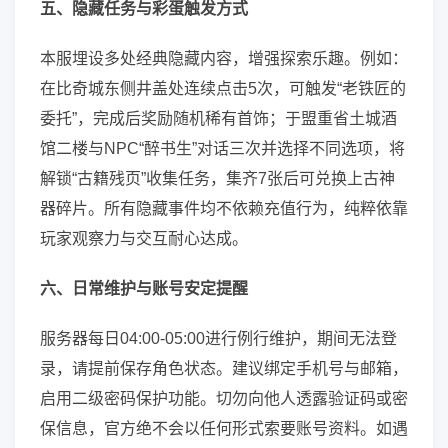
五、隐藏任务与彩蛋触发方式
本服埋设多处经典隐藏内容，增强探索乐趣。例如：
在比奇城东侧井盖处连续点击5次，可触发“老铁匠的
委托”，完成后奖励随机稀有首饰；于盟重省土城酒
馆二楼与NPC“醉书生”对话三次并选择不同选项，将
解锁“古籍残页”收集任务，集齐7张后可兑换上古神
器碎片。所有隐藏事件均不依赖充值行为，纯粹依靠
玩家观察力与交互耐心达成。
六、日常维护与账号安定提醒
服务器每日04:00-05:00进行例行维护，期间无法登
录，请提前保存角色状态。建议绑定手机号与邮箱，
启用二级密码保护功能。切勿向他人透露验证码或密
保信息，官方绝不会以任何形式索要账号资料。如遇