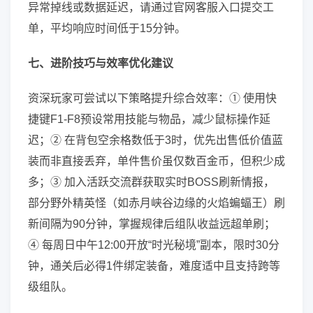
异常掉线或数据延迟，请通过官网客服入口提交工
单，平均响应时间低于15分钟。
七、进阶技巧与效率优化建议
资深玩家可尝试以下策略提升综合效率：① 使用快
捷键F1-F8预设常用技能与物品，减少鼠标操作延
迟；② 在背包空余格数低于3时，优先出售低价值蓝
装而非直接丢弃，单件售价虽仅数百金币，但积少成
多；③ 加入活跃交流群获取实时BOSS刷新情报，
部分野外精英怪（如赤月峡谷边缘的火焰蝙蝠王）刷
新间隔为90分钟，掌握规律后组队收益远超单刷；
④ 每周日中午12:00开放“时光秘境”副本，限时30分
钟，通关后必得1件绑定装备，难度适中且支持跨等
级组队。