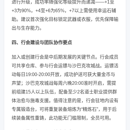
进行升级，成功率随强化等级提升而递减——+1至
+3为90%，+4至+6为65%，+7以上需使用幸运石辅
助。建议首次强化目标锁定武器或衣服，优先保障输
出与生存能力。
四、行会建设与团队协作要点
加入或创建行会是中后期发展的关键节点。行会成员
可共享仓库、参与行会运镖与沙巴克攻城战。运镖活
动每日19:00-20:00开放，成功护送可获大量金币与
声望；沙巴克攻城战每周六晚20:00准时开启，需提
前组建15人以上队伍，配备至少2名道士职业提供群
体治愈与施毒支援。值得注意的是，行会驻地内设有
专属锻造台，可将重复装备熔炼为“精炼石”，用于后
续装备属性重铸，此功能无门槛限制，全员可用。