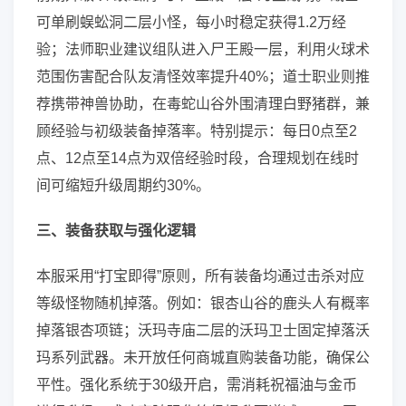
可单刷蜈蚣洞二层小怪，每小时稳定获得1.2万经
验；法师职业建议组队进入尸王殿一层，利用火球术
范围伤害配合队友清怪效率提升40%；道士职业则推
荐携带神兽协助，在毒蛇山谷外围清理白野猪群，兼
顾经验与初级装备掉落率。特别提示：每日0点至2
点、12点至14点为双倍经验时段，合理规划在线时
间可缩短升级周期约30%。
三、装备获取与强化逻辑
本服采用“打宝即得”原则，所有装备均通过击杀对应
等级怪物随机掉落。例如：银杏山谷的鹿头人有概率
掉落银杏项链；沃玛寺庙二层的沃玛卫士固定掉落沃
玛系列武器。未开放任何商城直购装备功能，确保公
平性。强化系统于30级开启，需消耗祝福油与金币