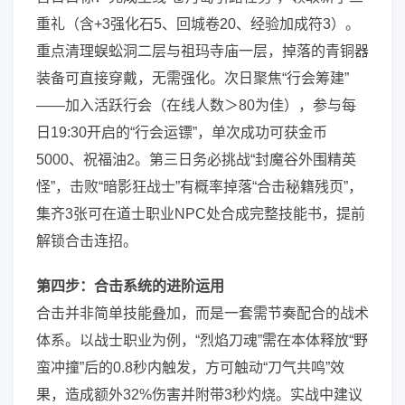
重礼（含+3强化石5、回城卷20、经验加成符3）。
重点清理蜈蚣洞二层与祖玛寺庙一层，掉落的青铜器
装备可直接穿戴，无需强化。次日聚焦“行会筹建”
——加入活跃行会（在线人数＞80为佳），参与每
日19:30开启的“行会运镖”，单次成功可获金币
5000、祝福油2。第三日务必挑战“封魔谷外围精英
怪”，击败“暗影狂战士”有概率掉落“合击秘籍残页”，
集齐3张可在道士职业NPC处合成完整技能书，提前
解锁合击连招。
第四步：合击系统的进阶运用
合击并非简单技能叠加，而是一套需节奏配合的战术
体系。以战士职业为例，“烈焰刀魂”需在本体释放“野
蛮冲撞”后的0.8秒内触发，方可触动“刀气共鸣”效
果，造成额外32%伤害并附带3秒灼烧。实战中建议