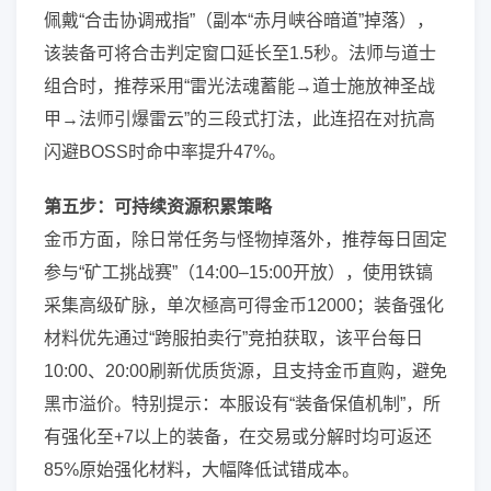
佩戴“合击协调戒指”（副本“赤月峡谷暗道”掉落），
该装备可将合击判定窗口延长至1.5秒。法师与道士
组合时，推荐采用“雷光法魂蓄能→道士施放神圣战
甲→法师引爆雷云”的三段式打法，此连招在对抗高
闪避BOSS时命中率提升47%。
第五步：可持续资源积累策略
金币方面，除日常任务与怪物掉落外，推荐每日固定
参与“矿工挑战赛”（14:00–15:00开放），使用铁镐
采集高级矿脉，单次極高可得金币12000；装备强化
材料优先通过“跨服拍卖行”竞拍获取，该平台每日
10:00、20:00刷新优质货源，且支持金币直购，避免
黑市溢价。特别提示：本服设有“装备保值机制”，所
有强化至+7以上的装备，在交易或分解时均可返还
85%原始强化材料，大幅降低试错成本。