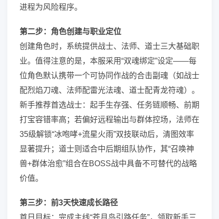
进程为风险程序。
第二步：角色创建与职业定位
创建角色时，系统提供战士、法师、道士三大基础职
业。值得注意的是，本服采用“双魂绑定”设定——每
位角色默认携带一个可协同作战的合击副魂（如战士
配烈焰刀魂、法师配雷光法魂、道士配青龙符魂）。
新手推荐首选战士：起手生存强、任务链顺畅、前期
打宝容错率高；若偏好远程输出与群体控场，法师在
35级解锁“冰咆哮+流星火雨”双技联动后，清图效率
显著提升；道士则适合中后期组队协作，其“召唤神
兽+群体治愈”组合在BOSS战中具备不可替代的战略
价值。
第三步：前3天快速成长路径
首日目标：完成主线“苍月岛引路任务”，领取新手三