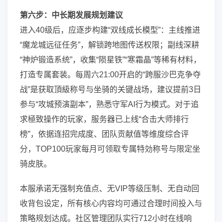
第六步：中长期发展规划建议
进入40级后，应逐步构建“双线成长模型”：主线推进
“魔龙城远征任务”，解锁跨地图传送权限；副线深耕
“神炉锻造系统”，收集“陨星铁”“寒霜晶”等稀有材料，
打造专属套装。每周六21:00开启的“跨服沙巴克争夺
战”是获取頂級称号与坐骑的关键战场，建议提前3日
参与“攻城预演副本”，熟悉守军AI行为模式。对于追
求極致操作的玩家，服务器已上线“合击大师排行
榜”，依据连招完成度、团队贡献值等维度综合评
分，TOP100玩家每月可领取专属特効称号与限定坐
骑皮肤。
本服承诺无强制充值点、无VIP等级压制、无自动回
收背包设定，所有核心内容均可通过合理时间投入与
策略规划达成。社区管理团队实行712小时在线响