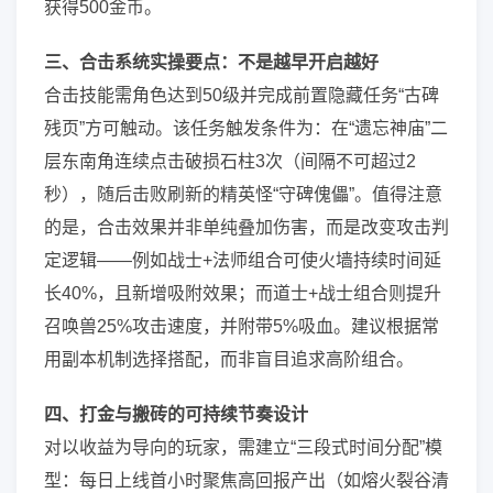
获得500金币。
三、合击系统实操要点：不是越早开启越好
合击技能需角色达到50级并完成前置隐藏任务“古碑
残页”方可触动。该任务触发条件为：在“遗忘神庙”二
层东南角连续点击破损石柱3次（间隔不可超过2
秒），随后击败刷新的精英怪“守碑傀儡”。值得注意
的是，合击效果并非单纯叠加伤害，而是改变攻击判
定逻辑——例如战士+法师组合可使火墙持续时间延
长40%，且新增吸附效果；而道士+战士组合则提升
召唤兽25%攻击速度，并附带5%吸血。建议根据常
用副本机制选择搭配，而非盲目追求高阶组合。
四、打金与搬砖的可持续节奏设计
对以收益为导向的玩家，需建立“三段式时间分配”模
型：每日上线首小时聚焦高回报产出（如熔火裂谷清