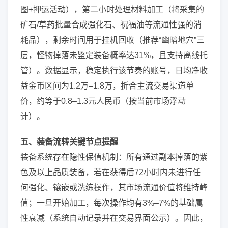
图+押运活动），第二小时处理材料加工（将采集的
矿石/草药批量合成强化石、祝福油等流通性强的消
耗品），剩余时间用于挂机回收（推荐“幽暗地穴”三
层，怪物掉落未鉴定装备概率达31%，且支持离线托
管）。数据显示，稳定执行该节奏的账号，日均净收
益金币区间为1.2万–1.8万，折合主流交易渠道单
价，约等于0.8–1.3元人民币（按当前市场浮动
计）。
五、装备流转关键节点提醒
装备系统存在隐性保值机制：所有通过副本掉落的紫
色及以上品质装备，若在获得后72小时内未进行任
何强化、镶嵌或洗练操作，其市场流通价值将维持峰
值；一旦开始加工，每次操作均有3%–7%的基础属
性衰减（系统自动记录并在交易界面公示）。因此，