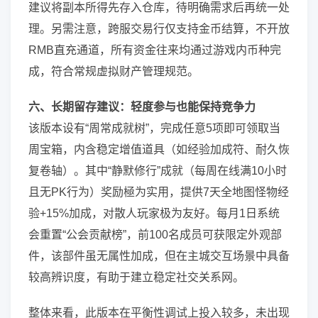
建议将副本所得先存入仓库，待明确需求后再统一处
理。另需注意，跨服交易行仅支持金币结算，不开放
RMB直充通道，所有资金往来均通过游戏内币种完
成，符合常规虚拟财产管理规范。
六、长期留存建议：轻度参与也能保持竞争力
该版本设有“周常成就树”，完成任意5项即可领取当
周宝箱，内含稳定增值道具（如经验加成符、耐久恢
复卷轴）。其中“静默修行”成就（每周在线满10小时
且无PK行为）奖励極为实用，提供7天全地图怪物经
验+15%加成，对散人玩家极为友好。每月1日系统
会重置“公会贡献榜”，前100名成员可获限定外观部
件，该部件虽无属性加成，但在主城交互场景中具备
较高辨识度，有助于建立稳定社交关系网。
整体来看，此版本在平衡性调试上投入较多，未出现