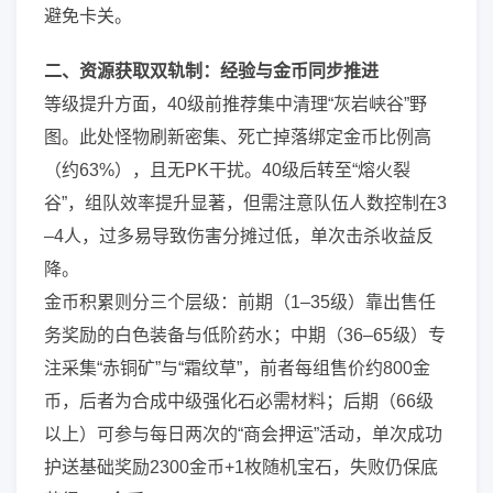
避免卡关。
二、资源获取双轨制：经验与金币同步推进
等级提升方面，40级前推荐集中清理“灰岩峡谷”野
图。此处怪物刷新密集、死亡掉落绑定金币比例高
（约63%），且无PK干扰。40级后转至“熔火裂
谷”，组队效率提升显著，但需注意队伍人数控制在3
–4人，过多易导致伤害分摊过低，单次击杀收益反
降。
金币积累则分三个层级：前期（1–35级）靠出售任
务奖励的白色装备与低阶药水；中期（36–65级）专
注采集“赤铜矿”与“霜纹草”，前者每组售价约800金
币，后者为合成中级强化石必需材料；后期（66级
以上）可参与每日两次的“商会押运”活动，单次成功
护送基础奖励2300金币+1枚随机宝石，失败仍保底