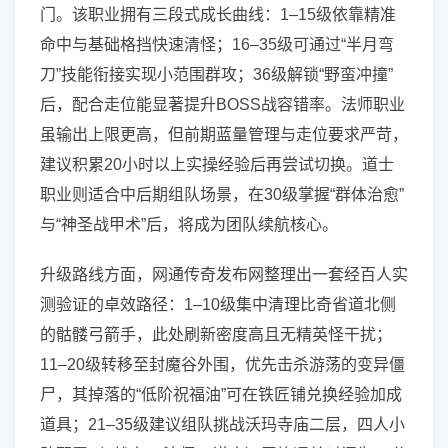
门。该职业拥有三段式成长曲线：1–15级依靠精准
命中与基础格挡快速清怪；16–35级可通过“半月弯
刀”技能衔接实现小范围群攻；36级解锁“野蛮冲撞”
后，配合走位能显著提升BOSS战容错率。法师职业
虽输出上限更高，但前期蓝量管理与走位要求严苛，
建议积累20小时以上实操经验后再尝试切换。道士
职业则适合中后期组队场景，在30级掌握“群体治愈”
与“神圣战甲术”后，将成为团队续航核心。
升级路线方面，网通传奇发布网整理出一套经百人实
测验证的卓效路径：1–10级集中清理比奇省道北侧
的骷髅弓箭手，此处刷新密度高且无精英怪干扰；
11–20级转移至封魔谷外围，优先击杀游荡的变异僵
尸，其掉落的“低阶祝福油”可在铁匠铺兑换经验加成
道具；21–35级建议组队挑战沃玛寺庙二层，四人小