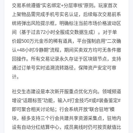
交易系统遵循“实名绑定+分层审核”原则。玩家首次
上架物品需完成手机号实名认证，后续每次交易前系
统将弹出风险提示框，明确标注当前市场价格波动区
间（基于过去72小时全服成交数据生成）。对于单
价超500万元金币的稀有道具，平台强制启用“二次确
认+48小时冷静期”流程，期间买卖双方均可无条件撤
回操作。所有交易记录永久存证于区块链节点，支持
通过订单号实时追溯流转路径，保障资产安定可审
计。
社交生态建设是本次新开服重点优化方向。领域频道
增设“话题标签”功能，输入#打金技巧#或#装备鉴定#
即可聚合相关讨论帖；行会系统开放“联合驻地”模
块，極多支持三个行会共建共享资源采集点，驻地内
设有自动分红结算中心，成员离线时仍可按贡献值比