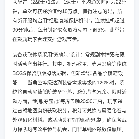
队配置（2战士+1法师+1道士）平均通关时间为22分
钟，单次可获经验值约18万点。值得注意的是，所
有新开服均启用“经验衰减保护机制”，连续挂机超过
90分钟后，每分钟经验获取将动态下调5%，此举旨
在鼓励玩家合理安排游戏节奏。
装备获取体系采用“双轨制”设计：常规副本掉落与限
时活动产出并行。其中，祖玛教主、赤月恶魔等传统
BOSS保留原版掉落逻辑，但新增“装备品阶锁定”功
能——当角色等级达到装备需求等级的120%时，系
统将自动屏蔽低阶装备掉落，避免背包冗余。限时活
动方面，“跨服夺宝战”每周五晚20:00开启，玩家通
过占领地图旗帜获取积分，积分可兑换专属强化石与
外观幻化材料。该活动设有智能匹配机制，确保各战
力梯队均有公平参与机会，而非单纯依赖数值碾压。