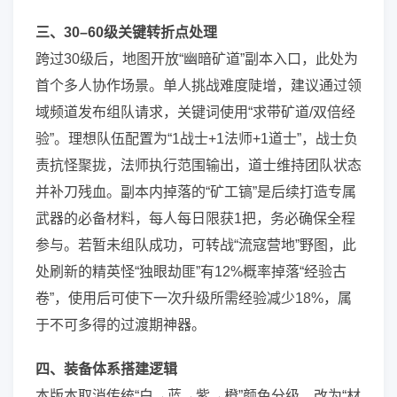
三、30–60级关键转折点处理
跨过30级后，地图开放“幽暗矿道”副本入口，此处为
首个多人协作场景。单人挑战难度陡增，建议通过领
域频道发布组队请求，关键词使用“求带矿道/双倍经
验”。理想队伍配置为“1战士+1法师+1道士”，战士负
责抗怪聚拢，法师执行范围输出，道士维持团队状态
并补刀残血。副本内掉落的“矿工镐”是后续打造专属
武器的必备材料，每人每日限获1把，务必确保全程
参与。若暂未组队成功，可转战“流寇营地”野图，此
处刷新的精英怪“独眼劫匪”有12%概率掉落“经验古
卷”，使用后可使下一次升级所需经验减少18%，属
于不可多得的过渡期神器。
四、装备体系搭建逻辑
本版本取消传统“白→蓝→紫→橙”颜色分级，改为“材