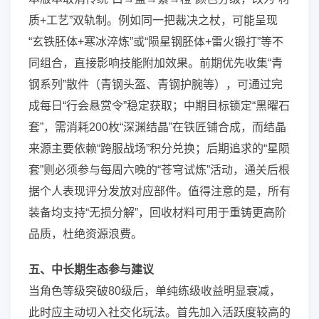
质+工艺”双轨制。例如同一把裁决之杖，可能呈现
“玄铁胚体+寒冰淬炼”或“陨星钢胚体+雷火锻打”等不
同组合，直接影响技能附加效果。前期优先收集“青
钢系列”散件（青钢头盔、青钢护腕等），可通过完
成每日“行会悬赏令”稳定获取；中期目标锁定“黑曜石
套”，需消耗200枚“深渊结晶”在铁匠铺合成，而结晶
来源主要依赖“跨服战场”积分兑换；后期追求的“星陨
套”则必须参与每周六晚的“苍穹试炼”活动，通关后根
据个人表现评分发放对应部件。值得注意的是，所有
装备均支持“无损分解”，回收材料可用于重铸更高阶
品质，杜绝资源浪费。
五、中长期生态参与建议
当角色等级突破80级后，单纯练级收益明显衰减，
此时应主动切入社交化玩法。首先加入活跃度较高的