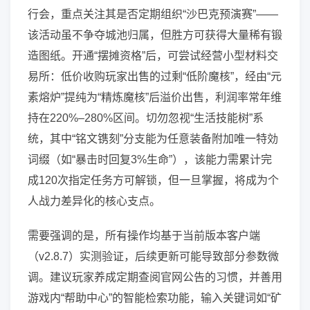
行会，重点关注其是否定期组织“沙巴克预演赛”——
该活动虽不争夺城池归属，但胜方可获得大量稀有锻
造图纸。开通“摆摊资格”后，可尝试经营小型材料交
易所：低价收购玩家出售的过剩“低阶魔核”，经由“元
素熔炉”提纯为“精炼魔核”后溢价出售，利润率常年维
持在220%–280%区间。切勿忽视“生活技能树”系
统，其中“铭文镌刻”分支能为任意装备附加唯一特効
词缀（如“暴击时回复3%生命”），该能力需累计完
成120次指定任务方可解锁，但一旦掌握，将成为个
人战力差异化的核心支点。
需要强调的是，所有操作均基于当前版本客户端
（v2.8.7）实测验证，后续更新可能导致部分参数微
调。建议玩家养成定期查阅官网公告的习惯，并善用
游戏内“帮助中心”的智能检索功能，输入关键词如“矿