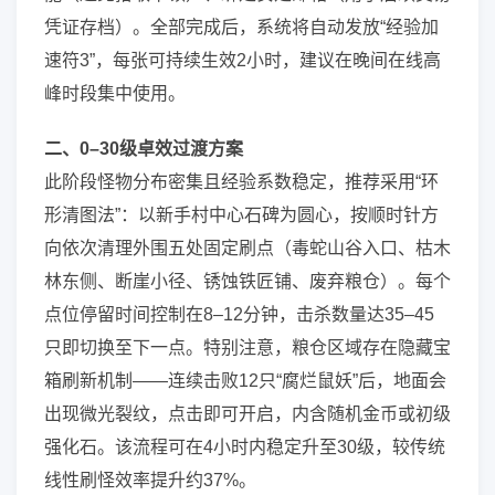
凭证存档）。全部完成后，系统将自动发放“经验加
速符3”，每张可持续生效2小时，建议在晚间在线高
峰时段集中使用。
二、0–30级卓效过渡方案
此阶段怪物分布密集且经验系数稳定，推荐采用“环
形清图法”：以新手村中心石碑为圆心，按顺时针方
向依次清理外围五处固定刷点（毒蛇山谷入口、枯木
林东侧、断崖小径、锈蚀铁匠铺、废弃粮仓）。每个
点位停留时间控制在8–12分钟，击杀数量达35–45
只即切换至下一点。特别注意，粮仓区域存在隐藏宝
箱刷新机制——连续击败12只“腐烂鼠妖”后，地面会
出现微光裂纹，点击即可开启，内含随机金币或初级
强化石。该流程可在4小时内稳定升至30级，较传统
线性刷怪效率提升约37%。