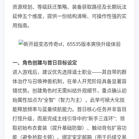
资源规划、等级跃迁策略、装备获取路径及长期玩法
延伸五个维度，提供一份结构清晰、可操作性强的实
用指南。
一、角色创建与首日目标设定
进入游戏后，建议优先选择道士职业——其自带的群
体治疗与召唤神兽机制，在单人开荒阶段具备显著容
错优势。创建角色时无需纠结外观细节，重点确认初
始属性加点为“全智”（智力为主），此举可極大化技
能释放频率与蓝量续航能力。首日核心任务并非盲目
打怪升级，而是完成主线引导中的“新手三连环”：领
取初始布衣套装（提升基础防御）、触动背包扩容功
能（避免拾取卡顿）、绑定安定邮箱（用于后续交易