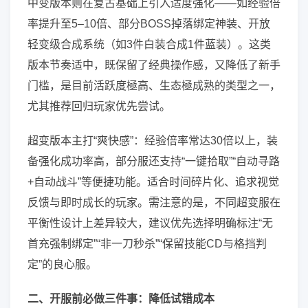
中变版本则在复古基础上引入适度强化——如经验倍
率提升至5–10倍、部分BOSS掉落绑定神装、开放
轻变级合成系统（如3件白装合成1件蓝装）。这类
版本节奏适中，既保留了经典操作感，又降低了新手
门槛，是目前活跃度極高、生态極成熟的类型之一，
尤其推荐回归玩家优先尝试。
超变版本主打“爽快感”：经验倍率常达30倍以上，装
备强化成功率高，部分服还支持“一键拾取”“自动寻路
+自动战斗”等便捷功能。适合时间碎片化、追求视觉
反馈与即时成长的玩家。需注意的是，不同超变服在
平衡性设计上差异较大，建议优先选择明确标注“无
首充强制绑定”“非一刀秒杀”“保留技能CD与格挡判
定”的良心服。
二、开服前必做三件事：降低试错成本