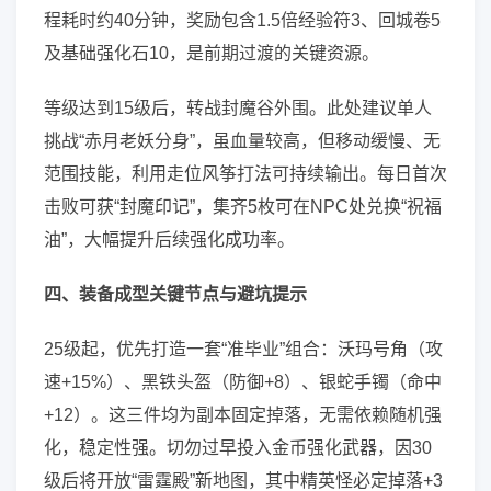
程耗时约40分钟，奖励包含1.5倍经验符3、回城卷5
及基础强化石10，是前期过渡的关键资源。
等级达到15级后，转战封魔谷外围。此处建议单人
挑战“赤月老妖分身”，虽血量较高，但移动缓慢、无
范围技能，利用走位风筝打法可持续输出。每日首次
击败可获“封魔印记”，集齐5枚可在NPC处兑换“祝福
油”，大幅提升后续强化成功率。
四、装备成型关键节点与避坑提示
25级起，优先打造一套“准毕业”组合：沃玛号角（攻
速+15%）、黑铁头盔（防御+8）、银蛇手镯（命中
+12）。这三件均为副本固定掉落，无需依赖随机强
化，稳定性强。切勿过早投入金币强化武器，因30
级后将开放“雷霆殿”新地图，其中精英怪必定掉落+3