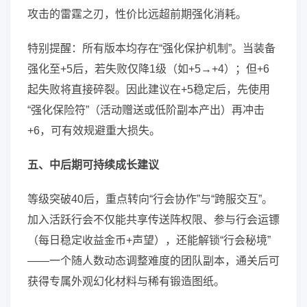
攻击的雷霆之刃，性价比远超前期强化消耗。
特别提醒：所有版本均存在“强化保护机制”。当装备
强化至+5后，若失败仅降1级（如+5→+4）；但+6
起失败将直接碎裂。因此建议在+5稳定后，先使用
“强化保险符”（活动赠送或低阶副本产出）再冲击
+6，可有效规避重大损失。
五、中后期可持续成长建议
等级突破40后，重点转向“行会协作”与“跨服交互”。
加入活跃行会不仅能共享传送阵权限、参与行会运镖
（每日稳定收益金币+声望），还能解锁“行会秘境”
——一个随人数动态调整难度的团队副本，通关后可
获得专属外观幻化材料与稀有锻造图纸。