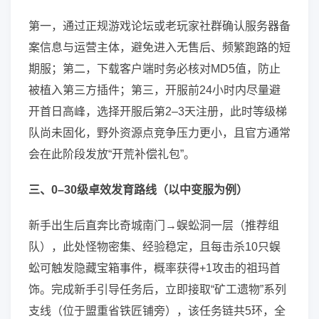
第一，通过正规游戏论坛或老玩家社群确认服务器备
案信息与运营主体，避免进入无售后、频繁跑路的短
期服；第二，下载客户端时务必核对MD5值，防止
被植入第三方插件；第三，开服前24小时内尽量避
开首日高峰，选择开服后第2–3天注册，此时等级梯
队尚未固化，野外资源点竞争压力更小，且官方通常
会在此阶段发放“开荒补偿礼包”。
三、0–30级卓效发育路线（以中变服为例）
新手出生后直奔比奇城南门→蜈蚣洞一层（推荐组
队），此处怪物密集、经验稳定，且每击杀10只蜈
蚣可触发隐藏宝箱事件，概率获得+1攻击的祖玛首
饰。完成新手引导任务后，立即接取“矿工遗物”系列
支线（位于盟重省铁匠铺旁），该任务链共5环，全