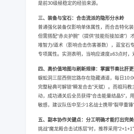
是前30级極稳定的经验来源。
三、装备与宝石：合击流派的隐形分水岭
普通强化装备仅影响单体属性，而合击特化装备需
但需搭配“赤炎护腕”（提供“技能衔接加速”）
堆智力/道术（影响合击伤害基数），蓝宝石
专项属性。实测表明，当响应速度≥63点时，
四、高价值地图与刷新规律：掌握节奏比肝更
蜈蚣洞三层西侧岔路存在隐藏通道，每日10:00、
完整秘典可解锁“瞬发合击”天赋）。而祖玛教主
动，成功通关后全员获得“合击能量结晶5”，
敏感，建议队伍中至少1名战士携带“裂甲重锤”
五、副本协作关键点：分工明确才能打出完美C
挑战“魔龙殿合击试炼层”时，推荐采用“2+1