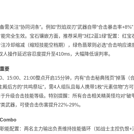
关注“协同词条”。例如“烈焰双刃”武器自带“合击暴击率+8%”
才能完全生效。宝石镶嵌方面，推荐采用“3红2蓝1绿”配置：红宝
专注冷却缩减（缩短技能空档期），绿色翡翠则必选“合击响应速度
双人操作延迟容忍度提升至410ms，大幅降低误判率。
重要
15:00、21:00整点开启15分钟，内有“合击秘典残页”掉落（
殿后方的“共鸣祭坛”，需4人组队且每人携带1枚“元素信物”方
用于升级合击技能等级。特别提醒：所有合击相关精英怪均对“破甲
类武器，可使合击伤害提升22%-29%。
ombo
+1”职能配置：两名主力输出负责维持技能循环（如战士主控仇恨+