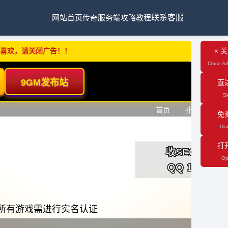
网站首页
传奇服务端
攻略教程
联系客服
不喜欢，请关闭广告！！
× 
Close Ad
直
Sk
免
Dis
打
Op