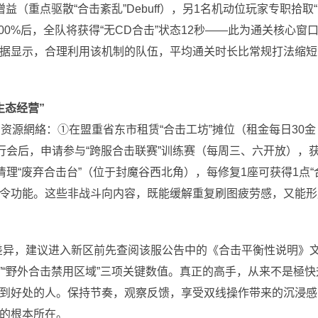
（重点驱散“合击紊乱”Debuff），另1名机动位玩家专职拾取
0%后，全队将获得“无CD合击”状态12秒——此为通关核心窗
据显示，合理利用该机制的队伍，平均通关时长比常规打法缩短
生态经营”
资源網絡：①在盟重省东市租赁“合击工坊”摊位（租金每日30金
行会后，申请参与“跨服合击联赛”训练赛（每周三、六开放），
清理“废弃合击台”（位于封魔谷西北角），每修复1座可获得1点“
音指令功能。这些非战斗向内容，既能缓解重复刷图疲劳感，又能形
差异，建议进入新区前先查阅该服公告中的《合击平衡性说明》
值”“野外合击禁用区域”三项关键数值。真正的高手，从来不是極快
到好处的人。保持节奏，观察反馈，享受双线操作带来的沉浸感
的根本所在。