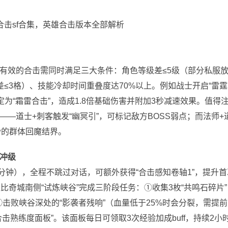
有效的合击需同时满足三大条件：角色等级差≤5级（部分私服
≤3格）、技能冷却时间重叠度达70%以上。例如战士开启“雷霆
为“霜雷合击”，造成1.8倍基础伤害并附加3秒减速效果。值得
—道士+刺客触发“幽冥引”，可标记敌方BOSS弱点；而法师+
秒的群体回魔结界。
冲级
2分钟），全程不跳过对话，可额外获得“合击感知卷轴1”，提升首
比奇城南侧“试炼峡谷”完成三阶段任务：①收集3枚“共鸣石碎片”
②击败峡谷深处的“影袭者残响”（血量低于25%时会分裂，需提
击熟练度面板”。该面板每日可领取3次经验加成buff，持续2小