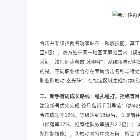
合击并非仅指两名玩家站在一起放技能。真正
至8级）、双方处于同一地图同屏范围内（误差
瞬间，法师同步释放“冰咆哮”，系统将自动判定
的是，不同职业组合存在专属合击名称与特効—
职业则触动“玄光阵”，在指定区域生成持续6
二、新手首周成长路线：稳扎稳打，拒绝盲目
建议新号优先完成“苍月岛新手引导链”（约4
合击成功率12%。等级达到18级后，立即前往
（掉落率37%，推荐组队效率提升2.3倍）；
配控制技能）；③触动峡谷中央石碑，解锁“合