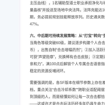
主压血线），1名辅助型道士职业承担净化与增益
量晶核”并投送至场地中央法阵。法阵充能达10
期，务必提前规划技能释放序列。历史通关数
47%。
六、中后期可持续发展策略：从“打宝”转向“
当角色等级突破60级，建议逐步构建个人合击
币），出售自制“合击增幅药剂”；②加入活跃
可获“声望勋章”，兑换稀有合击皮肤；③定期
亲和力”，满100点后解锁个人专属合击语
稳定的资源反哺闭环。
需要强调的是，各SF版本在细节参数上存在
档，重点关注“合击冷却系数”“跨职业适配阈
到頂級的人，而是極懂如何让每一次合击都恰
——这或许才是合击玩法历经多年仍具生命力