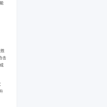
“能
口
获胜
合击
成
文
升