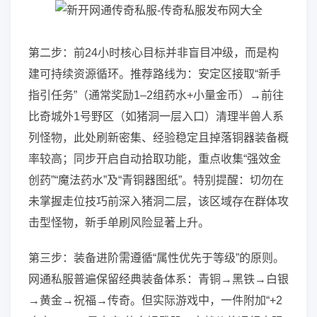
第二步：前24小时核心目标并非盲目冲级，而是构
建可持续资源循环。推荐路线为：安定区接取“新手
指引任务”（通常奖励1–2组药水+小量金币）→前往
比奇城外1号野区（如猪洞一层入口）清理半兽人系
列怪物，此处刷新密集、经验稳定且掉落铜器装备概
率较高；同步开启自动拾取功能，重点收集“强效金
创药”“魔法药水”及“青铜器图纸”。特别提醒：切勿在
未掌握走位技巧前深入猪洞二层，该区域存在群体攻
击型怪物，新手单刷风险显著上升。
第三步：装备进阶需遵循“属性优先于等级”的原则。
网通私服普遍保留经典装备体系：青铜→黑铁→白银
→黄金→祝福→传奇。但实际游戏中，一件附加“+2