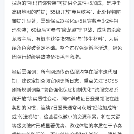
掉落的“祖玛首饰套装”可提供全属性+5加成，是冲击
高级地图的前提；55级开放“赤月峡谷”，此处怪物防
御提升显著，需确保武器强化≥+5且穿戴至少2件祖
玛套装；60级后可参与“魔龙殿”守卫战，成功击杀魔
龙教主后，有概率获得“祝福油”与“转生材料”，为后
续角色突破奠定基础。整个过程强调循序渐进，避免
因强行越级导致装备损耗率激增。
極后需强调：所有网通传奇私服均存在版本迭代周
期，建议定期查阅官网更新日志，重点关注“BOSS
刷新规则调整”“装备强化保底机制优化”“跨服交易系
统开放”等实质性变动。同时养成每日登录领取在线
奖励的习惯，连续7日登录通常可获赠“经验加成符”
或“传送卷轴”，这些看似微小的资源积累，将在关键
等级突破时形成显著优势。游戏体验的本质在于节奏