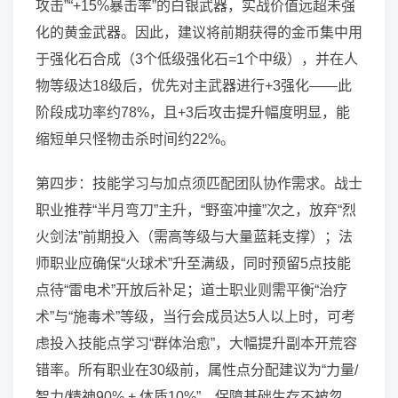
攻击”“+15%暴击率”的白银武器，实战价值远超未强
化的黄金武器。因此，建议将前期获得的金币集中用
于强化石合成（3个低级强化石=1个中级），并在人
物等级达18级后，优先对主武器进行+3强化——此
阶段成功率约78%，且+3后攻击提升幅度明显，能
缩短单只怪物击杀时间约22%。
第四步：技能学习与加点须匹配团队协作需求。战士
职业推荐“半月弯刀”主升，“野蛮冲撞”次之，放弃“烈
火剑法”前期投入（需高等级与大量蓝耗支撑）；法
师职业应确保“火球术”升至满级，同时预留5点技能
点待“雷电术”开放后补足；道士职业则需平衡“治疗
术”与“施毒术”等级，当行会成员达5人以上时，可考
虑投入技能点学习“群体治愈”，大幅提升副本开荒容
错率。所有职业在30级前，属性点分配建议为“力量/
智力/精神90% + 体质10%”，保障基础生存不被忽