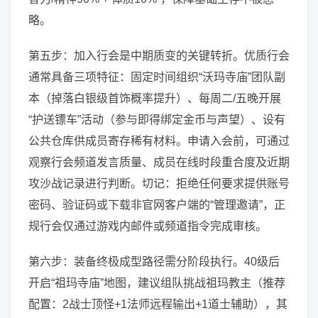
略。
第五步：加入行会是中期质变的关键转折。优质行会
通常具备三项特征：固定时间组织“沃玛寺庙”团队副
本（掉落白银级首饰概率提升）、每周二/五晚开展
“护送镖车”活动（参与即得绑定金币与声望）、设有
公共仓库供成员寄存稀有材料。申请入会前，可通过
观察行会频道发言质量、成员在线时段重合度及近期
攻沙战记录进行判断。切记：拒绝任何要求提供账号
密码、验证码或下载非官网客户端的“管理邀请”，正
规行会仅通过游戏内邮件或频道指令完成审核。
第六步：装备终极成型路径需分阶段执行。40级后
开启“祖玛寺庙”地图，建议组队挑战祖玛教主（推荐
配置：2战士顶怪+1法师远程输出+1道士辅助），其