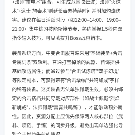
+法师“雷电术”组合，可生成范围眩晕波；法师“火球
术”+道士“施毒术”则延长毒素持续时间并附加灼烧伤
害。建议在每日活跃时段（如12:00–14:00、19:00–
21:00）集中练习技能衔接节奏，熟练掌握1.5秒内双
指令输入技巧，可显著提升Boss战容错率。
装备系统方面，中变合击服普遍采用“基础装备+合击
专属词条”双轨制。普通打宝掉落的武器、首饰提供
基础攻防属性；而通过参与“合击试炼塔”“双子幻境”
等限定副本，可获得带有“合击增幅”“共鸣加成”字样
的稀有装备。这类装备无法单独佩戴生效，必须由绑
定的合击搭档共同穿戴对应部件（如战士佩戴“烈焰
斩魄戒”，法师佩戴“雷霄共鸣镯”），才能触动额外属
性。因此，资源分配上应优先保障两人核心部位（武
器、项链、手镯）的同步升级，避免出现单边强化导
致合击增益失效的情况。