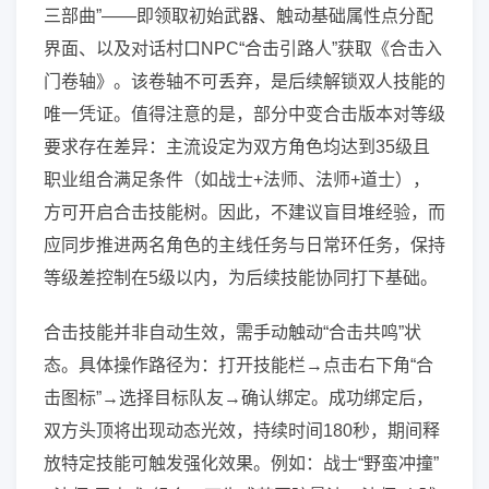
三部曲”——即领取初始武器、触动基础属性点分配
界面、以及对话村口NPC“合击引路人”获取《合击入
门卷轴》。该卷轴不可丢弃，是后续解锁双人技能的
唯一凭证。值得注意的是，部分中变合击版本对等级
要求存在差异：主流设定为双方角色均达到35级且
职业组合满足条件（如战士+法师、法师+道士），
方可开启合击技能树。因此，不建议盲目堆经验，而
应同步推进两名角色的主线任务与日常环任务，保持
等级差控制在5级以内，为后续技能协同打下基础。
合击技能并非自动生效，需手动触动“合击共鸣”状
态。具体操作路径为：打开技能栏→点击右下角“合
击图标”→选择目标队友→确认绑定。成功绑定后，
双方头顶将出现动态光效，持续时间180秒，期间释
放特定技能可触发强化效果。例如：战士“野蛮冲撞”