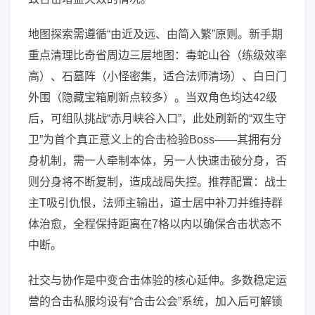
地图探索需遵循“由近及远、由简入繁”原则。新手期
重点清理比奇省周边三层地图：毒蛇山谷（练级效率
高）、石墓阵（小怪密集，适合法师清场）、白日门
外围（隐藏宝箱刷新点较多）。当双角色均达42级
后，可组队挑战“赤月峡谷入口”，此处刷新的“双生守
卫”为首个真正意义上的合击检验Boss——其拥有分
身机制，需一人牵制本体，另一人快速击破分身，否
则分身将不断复制，造成战局失控。推荐配置：战士
主T吸引仇恨，法师主输出，道士居中补刀并维持群
体治愈，全程保持距离在7格以内以确保合击状态不
中断。
社交与协作是中变合击体验的核心延伸。多数稳定运
营的合击私服均设有“合击公会”系统，加入后可解锁