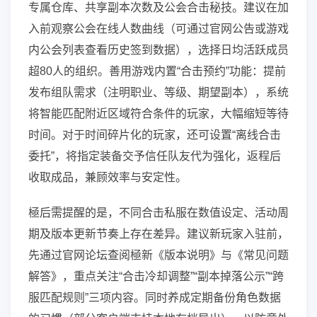
专属仓库、共享副本次数及公会合击秘技。建议在加
入前观察公会在线人数曲线（可通过官网公告或游戏
内公会列表查看历史签到数据），选择日均活跃成员
超80人的组织。善用游戏内置“合击预约”功能：提前
发布组队需求（注明职业、等级、期望副本），系统
将智能匹配附近区域符合条件的玩家，大幅缩短等待
时间。对于时间碎片化的玩家，还可设置“离线合击
委托”，将指定装备交予信任队友代为强化，返程后
收取成品，兼顾效率与安定性。
極后需提醒的是，不同合击私服在数值设定、活动周
期及版本更新节奏上存在差异。建议新玩家入驻前，
先通过官网论坛查阅極新《版本说明》与《常见问题
解答》，重点关注“合击冷却调整”“副本掉落公示”“跨
服匹配规则”三项内容。同时养成定期备份角色数据