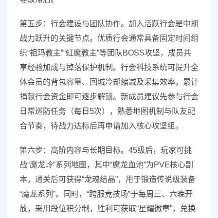
第五步：行会建设与团队协作。加入活跃行会是中期
战力跃升的关键节点。优质行会通常具备固定时间组
织“祖玛教主”“虹魔教主”等团队BOSS攻坚，成员共
享经验加成与掉落保护机制。行会科技系统可提升全
体会员的背包容量、回城冷却缩减及采集效率，累计
捐献行会资金即可逐步解锁。新成员建议先参与行会
日常巡防任务（每日5次），熟悉地图机制与队友配
合节奏，待战力达标后再申请加入核心攻坚组。
第六步：高阶内容与长期目标。45级后，玩家可挑
战“魔龙岭”系列地图，其中“魔龙血池”为PVE核心副
本，通关后可获得“龙魂结晶”，用于锻造传说级装备
“魔龙系列”。同时，“跨服竞技场”于每周三、六晚开
放，采用段位积分制，胜利可获取“星耀徽章”，兑换