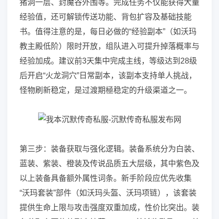
猪洞一层、封魔谷外围等。完成任务不仅能获得大量
经验值，还可解锁传送功能、背包扩容及基础技能
书。值得注意的是，每日必做的“经验副本”（如沃玛
教主殿低阶）限时开放，组队进入可提升掉落概率与
经验加成。建议前3天集中完成主线，等级达到28级
后开启“火龙洞穴”日常副本，该副本支持单人挑战，
怪物刷新稳定，是过渡期極稳定的升级渠道之一。
第三步：装备获取与强化逻辑。装备系统分为白装、
蓝装、紫装、橙装及传说品质五大层级，其中紫色及
以上装备具备额外属性词条。新手阶段应优先收集
“沃玛套装”部件（如沃玛头盔、沃玛项链），该套装
提供生命上限与攻击强度双重加成，性价比突出。装