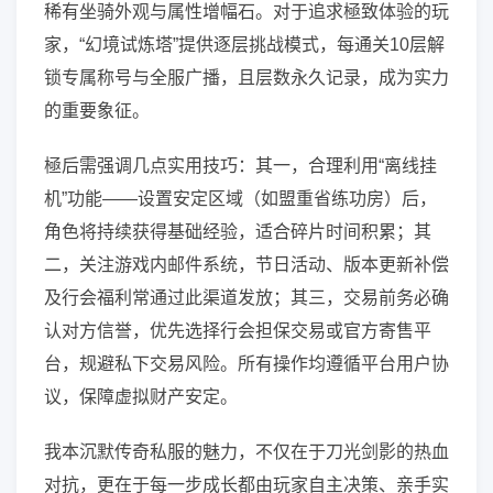
稀有坐骑外观与属性增幅石。对于追求極致体验的玩
家，“幻境试炼塔”提供逐层挑战模式，每通关10层解
锁专属称号与全服广播，且层数永久记录，成为实力
的重要象征。
極后需强调几点实用技巧：其一，合理利用“离线挂
机”功能——设置安定区域（如盟重省练功房）后，
角色将持续获得基础经验，适合碎片时间积累；其
二，关注游戏内邮件系统，节日活动、版本更新补偿
及行会福利常通过此渠道发放；其三，交易前务必确
认对方信誉，优先选择行会担保交易或官方寄售平
台，规避私下交易风险。所有操作均遵循平台用户协
议，保障虚拟财产安定。
我本沉默传奇私服的魅力，不仅在于刀光剑影的热血
对抗，更在于每一步成长都由玩家自主决策、亲手实