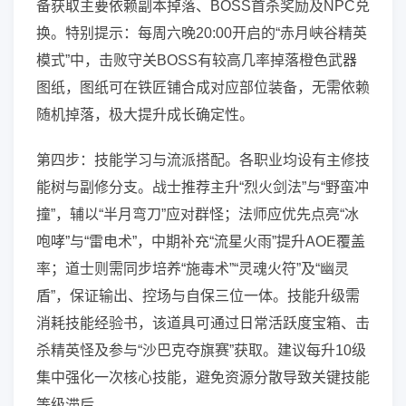
备获取主要依赖副本掉落、BOSS首杀奖励及NPC兑
换。特别提示：每周六晚20:00开启的“赤月峡谷精英
模式”中，击败守关BOSS有较高几率掉落橙色武器
图纸，图纸可在铁匠铺合成对应部位装备，无需依赖
随机掉落，极大提升成长确定性。
第四步：技能学习与流派搭配。各职业均设有主修技
能树与副修分支。战士推荐主升“烈火剑法”与“野蛮冲
撞”，辅以“半月弯刀”应对群怪；法师应优先点亮“冰
咆哮”与“雷电术”，中期补充“流星火雨”提升AOE覆盖
率；道士则需同步培养“施毒术”“灵魂火符”及“幽灵
盾”，保证输出、控场与自保三位一体。技能升级需
消耗技能经验书，该道具可通过日常活跃度宝箱、击
杀精英怪及参与“沙巴克夺旗赛”获取。建议每升10级
集中强化一次核心技能，避免资源分散导致关键技能
等级滞后。