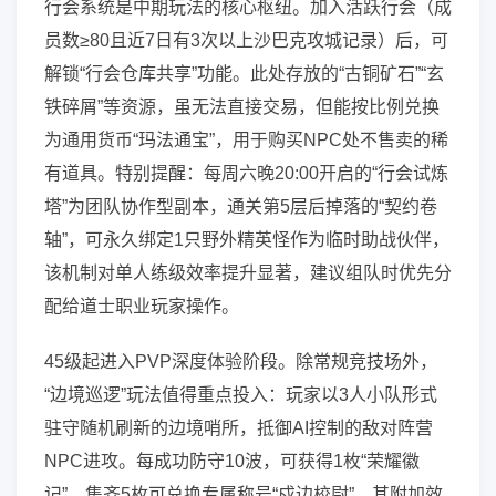
行会系统是中期玩法的核心枢纽。加入活跃行会（成
员数≥80且近7日有3次以上沙巴克攻城记录）后，可
解锁“行会仓库共享”功能。此处存放的“古铜矿石”“玄
铁碎屑”等资源，虽无法直接交易，但能按比例兑换
为通用货币“玛法通宝”，用于购买NPC处不售卖的稀
有道具。特别提醒：每周六晚20:00开启的“行会试炼
塔”为团队协作型副本，通关第5层后掉落的“契约卷
轴”，可永久绑定1只野外精英怪作为临时助战伙伴，
该机制对单人练级效率提升显著，建议组队时优先分
配给道士职业玩家操作。
45级起进入PVP深度体验阶段。除常规竞技场外，
“边境巡逻”玩法值得重点投入：玩家以3人小队形式
驻守随机刷新的边境哨所，抵御AI控制的敌对阵营
NPC进攻。每成功防守10波，可获得1枚“荣耀徽
记”，集齐5枚可兑换专属称号“戍边校尉”，其附加效