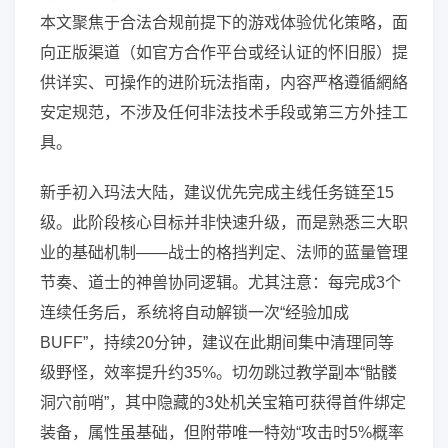
本文聚焦于合法合规前提下的游戏体验优化策略，面
向正版渠道（如官方合作平台或经认证的怀旧服）提
供详实、可操作的进阶玩法指南，内容严格遵循網絡
安定规范，不涉及任何非法技术手段或第三方外挂工
具。
新手初入玛法大陆，建议优先完成主线任务链至15
级。此阶段核心目标并非快速升级，而是熟悉三大职
业的基础机制——战士的格挡判定、法师的蓝量管理
节奏、道士的神兽协同逻辑。尤其注意：每完成3个
连续任务后，系统将自动解锁一次“经验加成
BUFF”，持续20分钟，建议在此期间集中清理同等
级野怪，效率提升约35%。切勿跳过教学副本“骷髅
洞穴前哨”，其中隐藏的3处机关宝箱可获得首件绑定
装备，属性虽基础，但附带唯一特効“攻击时5%概率