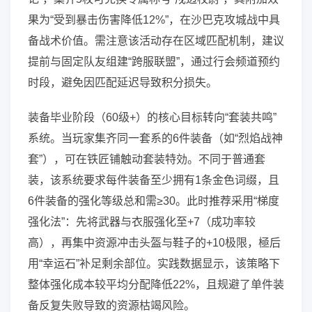
果为“受到暴击伤害降低12%”，在沙巴克攻城战中具
备战术价值。需注意该活动存在区域匹配机制，建议
提前与固定队友组建“跨服联盟”，通过行会频道预约
时段，避免因匹配延迟导致积分损失。
装备毕业阶段（60级+）的核心目标转向“套装共鸣”
系统。当玩家集齐同一套系的6件装备（如“烈焰战神
套”），可在铁匠铺触动套装特効。不同于普通套
装，该系统要求每件装备至少拥有1条金色词缀，且
6件装备的强化等级总和需≥30。此时推荐采用“梯度
强化法”：先将武器与衣服强化至+7（成功率较
高），再集中资源冲击头盔与鞋子的+10极限，極后
用“幸运石”补足剩余部位。实践数据显示，该策略下
整体强化成本较平均分配降低22%，且规避了单件装
备反复失败导致的资源枯竭风险。