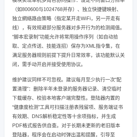
模块实现单机多角色协同操作：设定不同窗口分辨率
（如800600与1024768并存）、独立快捷键映射、
独立網絡路由策略（指定某开走WiFi，另一开走有
线），有效规避部分服务器对多开行为的检测阈值。
“脚本宏录制”功能允许将常用操作序列（如自动拾
取、定点传送、技能连招）保存为XML指令集，在
满足服务器规则前提下提升日常效率，该功能默认关
闭，需手动开启并接受使用协议。
维护建议同样不可忽视。建议每月至少执行一次“配
置清理”：删除半年未登录的服务器记录、清空临时
下载缓存、校验本地客户端完整性。登陆器内置的
“健康度检测”工具可扫描注册表残留项、服务端证书
有效期、DNS解析稳定性等十余项指标，并生成
PDF格式报告供自查。对于长期未更新的老旧版本
登陆器，程序会在启动时弹出温和提醒，引导至