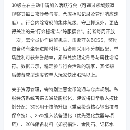
30级左右主动申请加入活跃行会（可通过领域频道
观察其每日攻沙参与度、仓库捐献记录及管理响应速
度）。行会内除常规的集体练级、守卫押运外，更值
得关注的是“行会秘境”与“跨服擂台”。前者每周开放
一次，需全员协作破解机关、击败守关BOSS，奖励
包含稀有坐骑进阶材料；后者则采用积分制匹配，单
场胜利可获荣誉勋章，累积兑换限定称号与属性增幅
符。数据显示，稳定参与行会活动的玩家，其45级
后装备成型速度较单人玩家快出42%以上。
关于资源管理，需特别注意金币流通与仓库规划。私
服经济系统普遍去通货膨胀化，建议将日常收入按比
例分配：30%用于技能升级（重点投资核心输出技与
保命技）、25%投入装备强化（优先强化武器与项
链）、20%储备材料（如祝福油、金刚石、记忆水