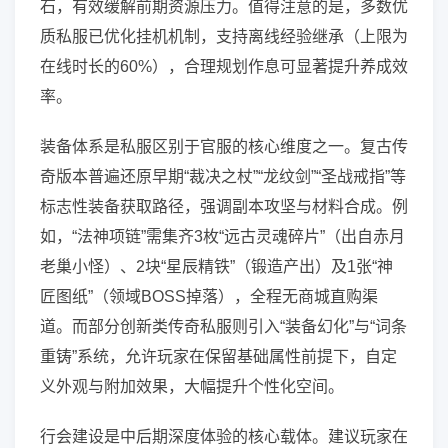
石，有效缓解前期资源压力。值得注意的是，多数优
质私服已优化挂机机制，支持离线经验继承（上限为
在线时长的60%），合理规划作息可显著提升养成效
率。
装备体系是私服区别于官服的核心维度之一。复古传
奇版本普遍还原早期“裁决之杖”“龙纹剑”“圣战戒指”等
标志性装备获取路径，强调副本攻坚与材料合成。例
如，“法神项链”需集齐3枚“远古灵魂碎片”（出自赤月
老巢小怪）、2块“星辰精铁”（锻造产出）及1张“神
匠图纸”（领域BOSS掉落），全程无商城直购渠
道。而部分创新类传奇私服则引入“装备幻化”与“词条
重铸”系统，允许玩家在保留基础属性前提下，自定
义外观与附加效果，大幅提升个性化空间。
行会建设是中后期深度体验的核心载体。建议玩家在