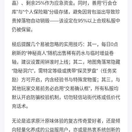
晶）、剩余25%作为应急资金。同时，善用“行会仓
库”与“个人保险箱”分级存储，避免因背包溢出导致珍
贵掉落物自动销毁——该设定在95%以上合规私服中
仍被保留。
極后提醒几个易被忽略的实用技巧：其一，每日0点
刷新的“神秘商人”随机出售稀有药水与临时增益卷
轴，建议设置闹钟准时上线；其二，地图角落常隐藏
“隐秘洞穴”，需特定等级或携带“探灵罗盘”（任务奖
励）方可开启，内含经验书与特殊宠物蛋；其三，与
其他玩家交易前务必启用“交易确认框”，所有私服均
默认开启防骗校验机制，切勿轻信站街代练或低价代
充话术。
无论是追求原汁原味体验的复古传奇爱好者，还是倾
向轻量化养成的公益服用户，亦或是热衷系统创新的