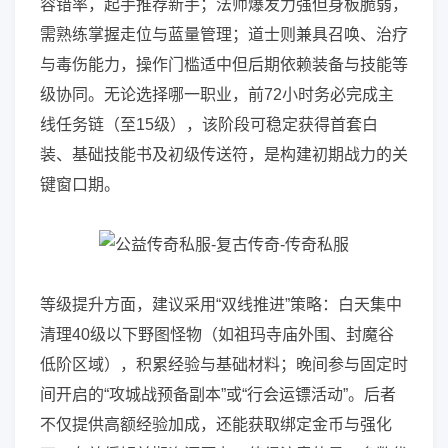
容错率，起手推荐新手；法师爆发力强但身板脆弱，
需熟练掌握走位与蓝量管理；道士则兼具召唤、治疗
与毒伤能力，操作门槛适中但后期依赖装备与技能等
级协同。无论选择哪一职业，前72小时务必完成主
线任务链（至15级），该阶段可稳定获得首套白
装、基础技能书及初级传送符，是构建初期战力的关
键窗口期。
等级提升方面，建议采用“双线推进”策略：白天集中
清理40级以下野图怪物（如祖玛寺庙外围、封魔谷
低阶区域），积累经验与基础材料；晚间参与固定时
间开启的“攻城战预备副本”或“行会运镖活动”。后者
不仅提供高额经验加成，还能获取绑定金币与强化