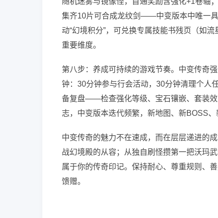
随机迷雾与镜像怪，首通奖励含强化+1卷轴
集齐10片可合成龙纹剑——中变版本中唯一
动“幻境积分”，可兑换专属技能书残页（如
重要维度。
第八步：养成可持续的游戏节奏。中变传奇强调
钟：30分钟参与行会活动，30分钟清理个
备复盘——检查强化等级、宝石镶嵌、套装效
志，中变版本迭代频繁，新地图、新BOSS
中变传奇的魅力不在速成，而在层层递进的成
战幻境殿的从容；从独自刷怪攒第一把沃玛武
属于你的传奇印记。保持耐心、尊重规则、善
馈赠。