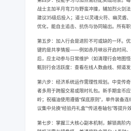
第四步：技能学习与加点需匹配实战场景。每
战士主加半月弯刀与野蛮冲撞，辅加烈火剑法
建议35级后投入；道士以灵魂火符、幽灵盾
优化，能自主追击、抗伤与协同输出。所有职
第五步：加入行会是进阶不可或缺的一环。优
键的是共享情报——例如赤月峡谷开启时间、
后，应主动参与日常维护（如清理行会地图怪
甄别行会活跃度：查看在线人数曲线、频道发
第六步：经济系统运作需理性规划。中变传奇
者多用于跨服交易或限时礼包。新手期金币应优
岭；祝福油使用遵循“保底原则”，单件装备
议集中兑换“经验丹礼盒”“传送卷轴包”等提
第七步：掌握三大核心副本机制，解锁高阶内