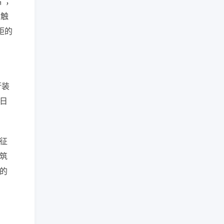
”，
后触
距的
行装
日
征
筑
的