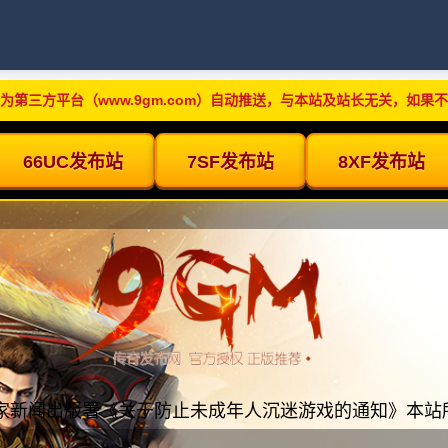
为第三方平台（www.9gm.com）自动推送，与本站及站长无关，如果