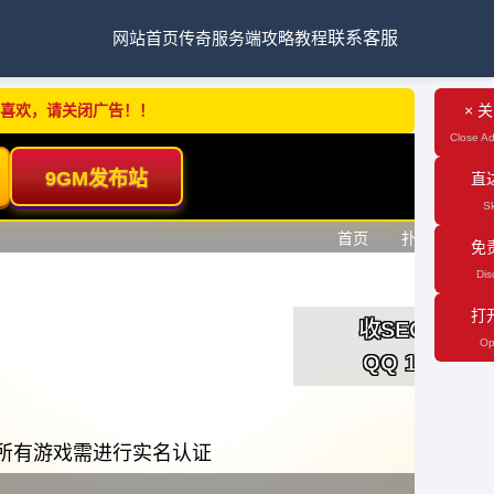
网站首页
传奇服务端
攻略教程
联系客服
不喜欢，请关闭广告！！
× 
Close Ad
直
Sk
免
Dis
打
Op