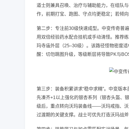
道士则兼具召唤、治疗与辅助能力，在组队与
作，前期打宝、跑图、守点均更稳定；若倾向
第二步：专注前30级快速成型。中变传奇普遍设有经
用双倍经验药水配合挂机或手动清怪。推荐练级
玛寺庙外层（25–30级）。该路径怪物密
醒：切勿跳图升级，等级断层将导致PK与BO
第三步：装备积累讲求“稳中求精”。中变版本
先凑齐+1以上强化的银杏系列（银杏头盔、银
级后，重点转向沃玛装备线——沃玛戒指、沃
过渡期的关键支撑。战士可优先打造沃玛战斧