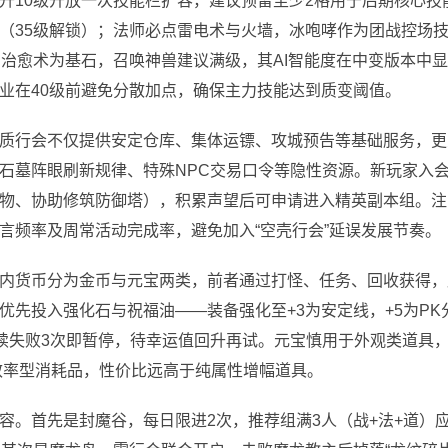
升10级开放一次技能栏扩容，建议预留至少2格用于后期核心技
（35级解锁）；法师必点雷电术与火墙，冰咆哮作为团战控场
、治愈术为基石，召唤神兽建议满级，其AI智能度在中变版本中
业在40级前避免分散加点，确保主力技能达到质变阈值。
质行会不仅提供安定仓库、集体运镖、攻城预告等基础服务，更
石墓阵眼刷新规律、特殊NPC交易口令等隐性资源。新玩家入
物、协助修筑防御塔），积累声望后可申请进入精英副本组。注
言频率及周常活动完成率，避免加入“空壳行会”延误发展节奏。
内货币分为金币与元宝两类，前者通过打怪、任务、回收获得，
先投入强化石与祝福油——装备强化至+3为安定线，+5为PK
连续失败3次即暂停，待幸运值回升再试。元宝慎用于外观类道具
升效率型消耗品，性价比远高于纯属性增幅道具。
容。首先是封魔谷，每日限进2次，推荐组满3人（战+法+道）