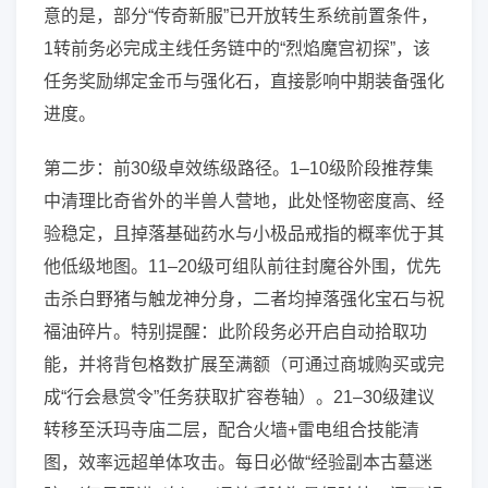
意的是，部分“传奇新服”已开放转生系统前置条件，
1转前务必完成主线任务链中的“烈焰魔宫初探”，该
任务奖励绑定金币与强化石，直接影响中期装备强化
进度。
第二步：前30级卓效练级路径。1–10级阶段推荐集
中清理比奇省外的半兽人营地，此处怪物密度高、经
验稳定，且掉落基础药水与小极品戒指的概率优于其
他低级地图。11–20级可组队前往封魔谷外围，优先
击杀白野猪与触龙神分身，二者均掉落强化宝石与祝
福油碎片。特别提醒：此阶段务必开启自动拾取功
能，并将背包格数扩展至满额（可通过商城购买或完
成“行会悬赏令”任务获取扩容卷轴）。21–30级建议
转移至沃玛寺庙二层，配合火墙+雷电组合技能清
图，效率远超单体攻击。每日必做“经验副本古墓迷