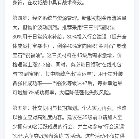
身符，在攻城战中具有战术奇效。
第四步：经济系统与资源管理。新服初期金币流通量
大，但物价波动剧烈。推荐采用“三三制”理财法：
30%用于日常药水补给，30%投入行会建设（提升全
体成员打宝暴率），剩余40%定向囤积“金刚石”“灵魂
宝石”“祝福油”。这三类材料在45级后需求激增，价
格通常上涨2–3倍。同时，务必每日领取“在线礼包”
与“签到宝箱”，其中隐藏产出“幸运星”，用于提升装
备强化成功率——当强化等级达+7后，每颗幸运星
可增加5%成功概率，大幅降低强化失败风险。
第五步：社交协同与长期规划。个人实力再强，也难
以独立应对高难度内容。建议在35级前申请加入至
少拥有50名活跃成员的行会，并主动参与“行会运镖”
“沙巴克争夺战预备演练”等活动。这些活动不仅提供