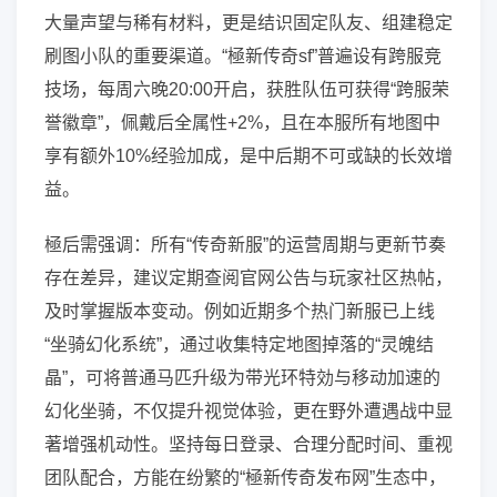
大量声望与稀有材料，更是结识固定队友、组建稳定
刷图小队的重要渠道。“極新传奇sf”普遍设有跨服竞
技场，每周六晚20:00开启，获胜队伍可获得“跨服荣
誉徽章”，佩戴后全属性+2%，且在本服所有地图中
享有额外10%经验加成，是中后期不可或缺的长效增
益。
極后需强调：所有“传奇新服”的运营周期与更新节奏
存在差异，建议定期查阅官网公告与玩家社区热帖，
及时掌握版本变动。例如近期多个热门新服已上线
“坐骑幻化系统”，通过收集特定地图掉落的“灵魄结
晶”，可将普通马匹升级为带光环特効与移动加速的
幻化坐骑，不仅提升视觉体验，更在野外遭遇战中显
著增强机动性。坚持每日登录、合理分配时间、重视
团队配合，方能在纷繁的“極新传奇发布网”生态中，