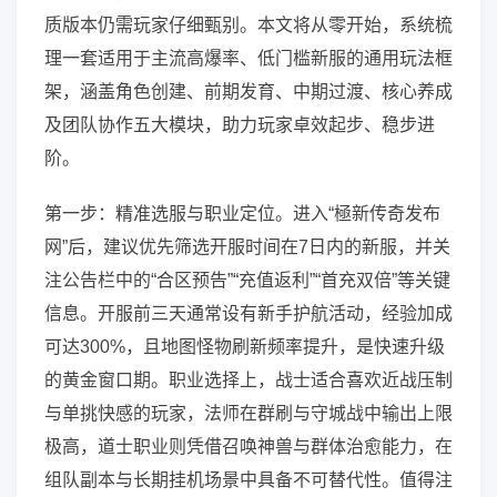
质版本仍需玩家仔细甄别。本文将从零开始，系统梳
理一套适用于主流高爆率、低门槛新服的通用玩法框
架，涵盖角色创建、前期发育、中期过渡、核心养成
及团队协作五大模块，助力玩家卓效起步、稳步进
阶。
第一步：精准选服与职业定位。进入“極新传奇发布
网”后，建议优先筛选开服时间在7日内的新服，并关
注公告栏中的“合区预告”“充值返利”“首充双倍”等关键
信息。开服前三天通常设有新手护航活动，经验加成
可达300%，且地图怪物刷新频率提升，是快速升级
的黄金窗口期。职业选择上，战士适合喜欢近战压制
与单挑快感的玩家，法师在群刷与守城战中输出上限
极高，道士职业则凭借召唤神兽与群体治愈能力，在
组队副本与长期挂机场景中具备不可替代性。值得注