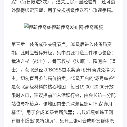
踪”（每日限进3次），通关后除海量经验外，还可额
外获得绑定声望，用于兑换初级传送石与攻速手镯。
第三步：装备成型关键节点。30级后进入装备质变
期。此时应暂停升级，集中资源打造三件核心装备：
裁决之杖（战士）、骨玉权杖（法师）、降魔杵（道
士）。获取途径以“BOSS首杀奖励+积分商城兑换”为
主，切勿盲目参与高价拍卖。45级开启的“赤月峡谷”
是获取高级材料的核心地图，每日19:00–20:00开放
限时入口，建议提前加入活跃行会，由会长统一分配
站位与补给点。该地图内击杀深渊巨蜥可掉落“赤月
精华”，用于合成35级专属武器；击败幻境蜘蛛王则
有概率爆出“灵符残页”，集齐三张可合成瞬发群体隐