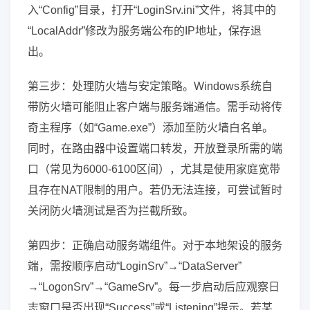
入“Config”目录，打开“LoginSrv.ini”文件，将其中的
“LocalAddr”修改为服务端公布的IP地址，保存退
出。
第三步：处理防火墙与安定策略。Windows系统自
带防火墙可能阻止客户端与服务端通信。需手动将传
奇主程序（如“Game.exe”）添加至防火墙白名单。
同时，在路由器中设置端口转发，开放登录所需的端
口（常见为6000-6100区间），尤其是使用家庭宽带
且存在NAT限制的用户。若仍无法连接，可尝试暂时
关闭防火墙测试是否为拦截所致。
第四步：正确启动服务端组件。对于本地架设的服务
端，需按顺序启动“LoginSrv”→“DataServer”
→“LogonSrv”→“GameSrv”。每一步启动后应观察日
志窗口是否出现“Success”或“Listening”提示。若某