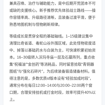
兼具召唤、治疗与辅助能力，是中后期开荒团本不可
或缺的支援核心。新手推荐优先体验战士路线——操
作容错率高、升级路径清晰，且装备过渡平滑，便于
熟悉地图机制与怪物刷新规律。
等级成长是贯穿全程的基础轴线。1–15级建议集中
清理比奇省道、毒蛇山谷外围区域，此处怪物密度适
中、掉落以基础药水与白装为主，可快速积累初始资
本。16–30级转入沃玛寺庙一层及石墓阵列，重点收
集“祝福油”“金创药”等消耗品，同时留意拾取“青铜器
图纸”与“强化石碎片”，为后续装备锻造储备材料。值
得注意的是，多数优质sf版本设有“经验加成时段”，
通常分布在每日12:00–14:00与20:00–22:00两个窗
口期，合理安排挂机或打金时段，效率可提升40%以
上。