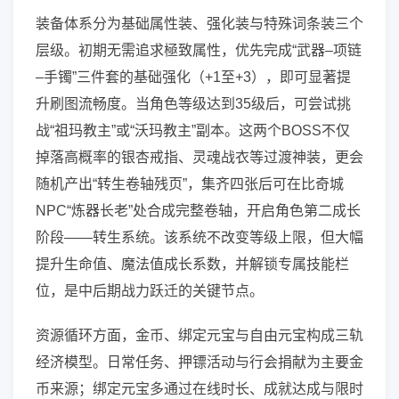
装备体系分为基础属性装、强化装与特殊词条装三个
层级。初期无需追求極致属性，优先完成“武器–项链
–手镯”三件套的基础强化（+1至+3），即可显著提
升刷图流畅度。当角色等级达到35级后，可尝试挑
战“祖玛教主”或“沃玛教主”副本。这两个BOSS不仅
掉落高概率的银杏戒指、灵魂战衣等过渡神装，更会
随机产出“转生卷轴残页”，集齐四张后可在比奇城
NPC“炼器长老”处合成完整卷轴，开启角色第二成长
阶段——转生系统。该系统不改变等级上限，但大幅
提升生命值、魔法值成长系数，并解锁专属技能栏
位，是中后期战力跃迁的关键节点。
资源循环方面，金币、绑定元宝与自由元宝构成三轨
经济模型。日常任务、押镖活动与行会捐献为主要金
币来源；绑定元宝多通过在线时长、成就达成与限时