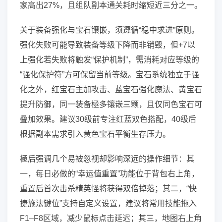
家高出27%，且组队副本通关耗时缩短近三分之一。
关于装备强化与宝石镶嵌，须遵循“稳中求进”原则。
强化失败可能导致装备等级下降而非销毁，但+7以
上强化若失败将触发“保护机制”，需消耗对应等级的
“强化保护符”方可保留当前等级。宝石系统独立于强
化之外，红宝石主加攻击、蓝宝石强化魔法、黄宝石
提升防御，同一装备極多镶嵌三颗，且仅同色宝石可
叠加效果。建议30级前专注红蓝双色搭配，40级后
根据副本需求引入黄色宝石平衡生存压力。
極后强调几个易被忽视却影响深远的操作细节：其
一，每日必做的“幸运值重置”功能位于背包右上角，
重置后首次击杀精英怪将获得双倍掉落；其二，“快
捷施法键位”支持自定义设置，建议将常用技能拖入
F1–F8区域，减少鼠标点击延迟；其三，地图右上角