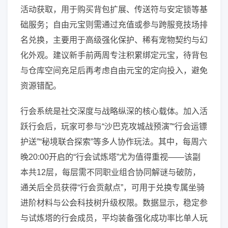
活动获取，用于购买背包扩展、传送符与安定锁等基
础服务；自由元宝则需通过充值或参与跨服竞技场排
名兑换，主要用于高级强化保护、稀有宠物契约与幻
化外观。建议新手前两周专注积累绑定元宝，待背包
与仓库空间充足后再考虑自由元宝的定向投入，避免
资源错配。
行会系统是社交深度与战略纵深的核心载体。加入活
跃行会后，玩家可参与“沙巴克攻城战预演”“行会运镖
护送”“秘境联合探索”等多人协作玩法。其中，每周六
晚20:00开启的“行会试炼塔”尤为值得重视——该副
本共12层，每层需不同职业组合协同解谜与破防，
通关后全员获得“行会贡献点”，可用于兑换专属坐骑
进阶材料与公会科技树升级权限。数据显示，稳定参
与试炼塔的行会成员，平均装备强化成功率比单人玩