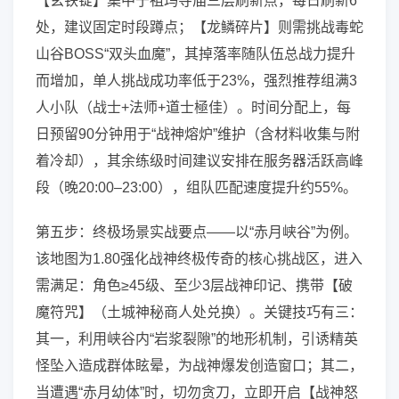
【玄铁锭】集中于祖玛寺庙三层刷新点，每日刷新6
处，建议固定时段蹲点；【龙鳞碎片】则需挑战毒蛇
山谷BOSS“双头血魔”，其掉落率随队伍总战力提升
而增加，单人挑战成功率低于23%，强烈推荐组满3
人小队（战士+法师+道士極佳）。时间分配上，每
日预留90分钟用于“战神熔炉”维护（含材料收集与附
着冷却），其余练级时间建议安排在服务器活跃高峰
段（晚20:00–23:00），组队匹配速度提升约55%。
第五步：终极场景实战要点——以“赤月峡谷”为例。
该地图为1.80强化战神终极传奇的核心挑战区，进入
需满足：角色≥45级、至少3层战神印记、携带【破
魔符咒】（土城神秘商人处兑换）。关键技巧有三：
其一，利用峡谷内“岩浆裂隙”的地形机制，引诱精英
怪坠入造成群体眩晕，为战神爆发创造窗口；其二，
当遭遇“赤月幼体”时，切勿贪刀，立即开启【战神怒