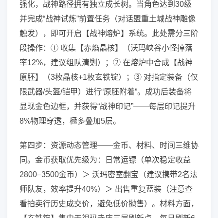
强化，战神路径拥有独立成长树。当角色达到30级
并完成“战神试炼”前置任务（对话盟重土城战神雕像
触发），即可开启【战神熔炉】系统。此处需分三阶
段操作：① 收集【赤焰晶核】（沃玛峡谷小怪掉落
率12%，建议组队清剿）；② 在熔炉中合成【战神
原胚】（3枚晶核+1枚玄铁锭）；③ 对指定装备（仅
限武器/头盔/铠甲）进行“原胚附着”。成功后装备将
显现金色边框，并获得“战神印记”——每层印记提升
8%物理穿透，極多叠加5层。
第四步：资源动态管理——金币、材料、时间三维协
同。金币获取优先级为：日常运镖（单次稳定收益
2800–3500金币）＞ 沃玛密室翻宝（建议携带2名法
师队友，效率提升40%）＞ 出售重复蓝装（注意查
看拍卖行历史成交价，避免低价抛售）。材料方面，