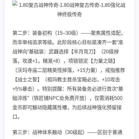
第二步：装备初构（15–30级）——聚焦属性适配，
而非单纯追求等级。此阶段核心目标是凑齐一套“准
战神向”基础装：武器选择【半月弯刀】（20级掉
落，攻速+1，精准+8），项链锁定【力量之链】
（沃玛寺庙二层精英怪掉落，+15力量），戒指推荐
【战士之誓】（祖玛教主首杀宝箱必出，+10攻击
+5%暴击）。特别提醒：所有装备务必进行首次“基
础淬炼”（铁匠铺NPC处免费开放），仅需消耗500
金币即可触动隐藏属性槽，为后续战神强化预留接
口。
第三步：战神体系触动（30级起）——区别于普通