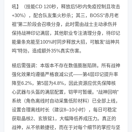
吼】（技能CD 120秒，释放后5秒内免疫控制且攻击
+30%），配合队友集火秒杀；其三，BOSS“赤月老
祖”第二阶段会召唤分身，此时需由战士主动承伤并
保持战神印记满层，其他职业专注清理分身，待印记
能量条充能至100%时同步释放大招，可触发“战神共
鸣”特効，造成额外35%真实伤害。
極后需强调：本版本不存在数值膨胀陷阱。所有战神
强化效果均遵循严格衰减公式——第4层印记提升率
降至6.2%，第5层为4.8%，因此资源应优先保障核
心武器与头盔的满层配置，铠甲可暂缓。“战神回响”
系统（角色离线时自动采集低阶材料）已全部上线，
设置合理离线时长（建议8–10小时），每日可稳定
获取晶核2、玄铁锭1，大幅降低养成压力。真正的
战神，从不依赖捷径，而在于对每个细节的掌控与坚