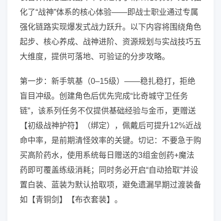
化了“战神”体系的核心体验——即战士职业通过专属
强化链路实现爆发式战力跃升。以下内容将围绕角色
起步、核心养成、战神进阶、资源规划与实战技巧五
大维度，提供可落地、可验证的分步攻略。
第一步：新手筑基（0–15级）——稳扎稳打，拒绝
盲目冲级。创建角色后优先完成“比奇城守卫任务
链”，该系列任务不仅提供基础经验与金币，更赠送
【初级战神护符】（绑定），佩戴后可提升12%近战
命中率，是前期清怪效率的关键。切记：不要急于购
买高阶药水，使用系统每日赠送的3组金创药+魔法
药即可覆盖练级消耗；同时务必开启“自动拾取”并设
置白装、蓝装为默认拾取项，避免遗漏早期过渡装备
如【青铜剑】【布衣套装】。