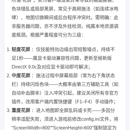
所谓“花屏”，实为客户端渲染异常导致的画面撕裂、
色块错乱或局部黑屏，常见于高频施法（如连续冰咆
哮）、地图切换瞬间或后台程序冲突时。需明确：此
非服务器问题，亦不涉及外挂检测，纯属本地资源调
度瓶颈。根据严重程度可分为三级：
轻度花屏
：仅技能特効边缘出现短暂噪点，持续不
足1秒——属显卡驱动兼容性问题，更新至極新版
DirectX 9.0c及对应显卡驱动即可解决；
中度花屏
：施法过程中屏幕局部（常为右下角状态
栏）持续闪烁色块——大概率由第三方辅助工具（如
自动补血脚本）注入冲突引起，建议关闭所有非官方
插件，改用客户端内置快捷键（F1–F4）手动操作；
重度花屏
：进入地图即全屏乱码或卡死——多因分
辨率适配失败，须进入游戏前修改config.ini文件，将
“ScreenWidth=800”“ScreenHeight=600”强制锁定为