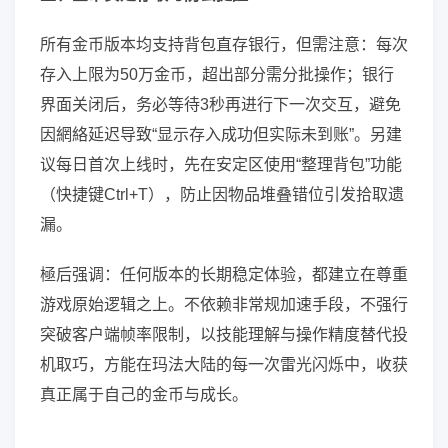
所有金币版本均支持背包直存银行，但需注意：每次
存入上限为50万金币，超出部分需分批操作；银行
界面关闭后，务必等待3秒再进行下一次交互，避免
因網絡延迟导致“显示存入成功但实际未到账”。另建
议每日首次上线时，先在安定区使用“整理背包”功能
（快捷键Ctrl+T），防止因物品堆叠错位引发拾取遗
漏。
極后强调：任何版本的长期稳定体验，都建立在尊重
游戏原始逻辑之上。不依赖非常规加速手段，不强行
突破客户端帧率限制，以技能理解与操作精度替代投
机取巧，方能在玛法大陆的每一次雷光闪烁中，收获
真正属于自己的金币与成长。