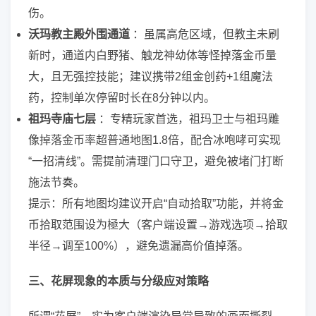
伤。
沃玛教主殿外围通道
：虽属高危区域，但教主未刷
新时，通道内白野猪、触龙神幼体等怪掉落金币量
大，且无强控技能；建议携带2组金创药+1组魔法
药，控制单次停留时长在8分钟以内。
祖玛寺庙七层
：专精玩家首选，祖玛卫士与祖玛雕
像掉落金币率超普通地图1.8倍，配合冰咆哮可实现
“一招清线”。需提前清理门口守卫，避免被堵门打断
施法节奏。
提示：所有地图均建议开启“自动拾取”功能，并将金
币拾取范围设为極大（客户端设置→游戏选项→拾取
半径→调至100%），避免遗漏高价值掉落。
三、花屏现象的本质与分级应对策略