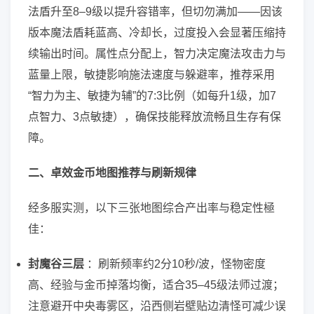
法盾升至8–9级以提升容错率，但切勿满加——因该
版本魔法盾耗蓝高、冷却长，过度投入会显著压缩持
续输出时间。属性点分配上，智力决定魔法攻击力与
蓝量上限，敏捷影响施法速度与躲避率，推荐采用
“智力为主、敏捷为辅”的7:3比例（如每升1级，加7
点智力、3点敏捷），确保技能释放流畅且生存有保
障。
二、卓效金币地图推荐与刷新规律
经多服实测，以下三张地图综合产出率与稳定性極
佳：
封魔谷三层
：刷新频率约2分10秒/波，怪物密度
高、经验与金币掉落均衡，适合35–45级法师过渡；
注意避开中央毒雾区，沿西侧岩壁贴边清怪可减少误