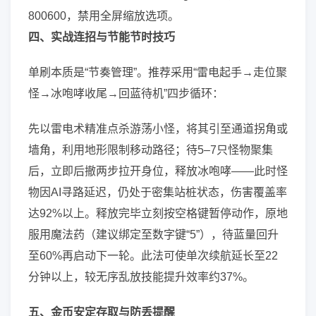
800600，禁用全屏缩放选项。
四、实战连招与节能节时技巧
单刷本质是“节奏管理”。推荐采用“雷电起手→走位聚
怪→冰咆哮收尾→回蓝待机”四步循环：
先以雷电术精准点杀游荡小怪，将其引至通道拐角或
墙角，利用地形限制移动路径；待5–7只怪物聚集
后，立即后撤两步拉开身位，释放冰咆哮——此时怪
物因AI寻路延迟，仍处于密集站桩状态，伤害覆盖率
达92%以上。释放完毕立刻按空格键暂停动作，原地
服用魔法药（建议绑定至数字键“5”），待蓝量回升
至60%再启动下一轮。此法可使单次续航延长至22
分钟以上，较无序乱放技能提升效率约37%。
五、金币安定存取与防丢提醒