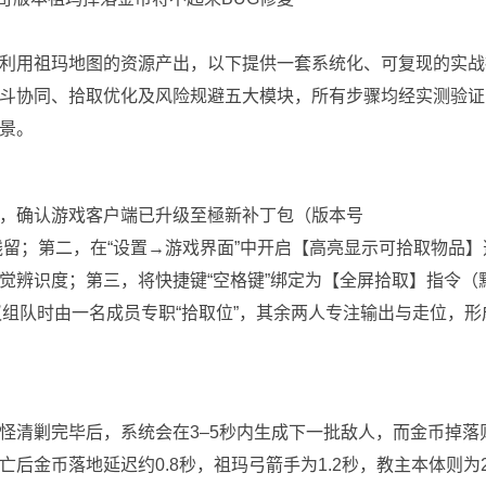
利用祖玛地图的资源产出，以下提供一套系统化、可复现的实战
斗协同、拾取优化及风险规避五大模块，所有步骤均经实测验证
景。
，确认游戏客户端已升级至極新补丁包（版本号
标偏移残留；第二，在“设置→游戏界面”中开启【高亮显示可拾取物品】
觉辨识度；第三，将快捷键“空格键”绑定为【全屏拾取】指令（
议组队时由一名成员专职“拾取位”，其余两人专注输出与走位，形
怪清剿完毕后，系统会在3–5秒内生成下一批敌人，而金币掉落
金币落地延迟约0.8秒，祖玛弓箭手为1.2秒，教主本体则为2