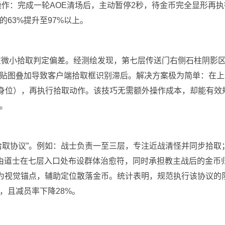
式操作：完成一轮AOE清场后，主动暂停2秒，待金币完全显形再执
63%提升至97%以上。
在微小拾取判定偏差。经测绘发现，第七层传送门右侧石柱阴影
贴图叠加导致客户端拾取框识别滞后。解决方案极为简单：在上
个身位），再执行拾取动作。该技巧无需额外操作成本，却能有效
。
拾取协议”。例如：战士负责一至三层，专注近战清怪并同步拾取
由道士在七层入口处布设群体治愈符，同时承担教主战后的金币
作为视觉锚点，辅助定位散落金币。统计表明，规范执行该协议的
，且减员率下降28%。