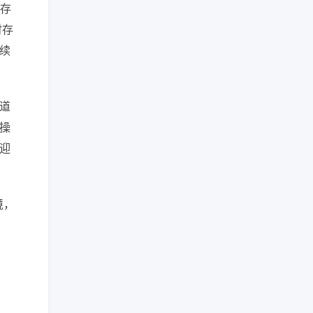
级存
时存
续
道
操
迎
境，