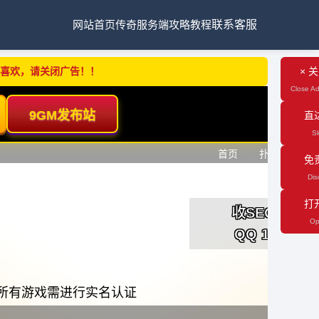
网站首页
传奇服务端
攻略教程
联系客服
不喜欢，请关闭广告！！
× 
Close Ad
直
Sk
免
Dis
打
Op