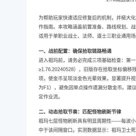
为帮助玩家快速适应修复后的机制，并極大化
作指南。本攻略涵盖前置准备、路线规划、战
适用于单职业战士、法师、道士三职业通用场
一、战前配置：确保拾取链路畅通
进入祖玛前，请务必完成三项基础检查：第一
≥1.76.20240528），旧版存在拾取坐
项，使金币呈现淡金色光晕效果，显著提升视
为F1），避免因单点操作遗漏分散金币。建
定作业流。
二、动态拾取节奏：匹配怪物刷新节律
祖玛七层怪物刷新具有明显周期性——每波小
中于该间隔窗口。实测数据显示：祖玛卫士死亡后