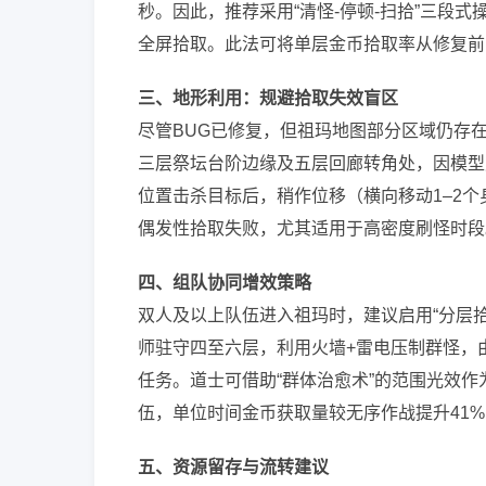
秒。因此，推荐采用“清怪-停顿-扫拾”三段
全屏拾取。此法可将单层金币拾取率从修复前的
三、地形利用：规避拾取失效盲区
尽管BUG已修复，但祖玛地图部分区域仍存
三层祭坛台阶边缘及五层回廊转角处，因模型
位置击杀目标后，稍作位移（横向移动1–2
偶发性拾取失败，尤其适用于高密度刷怪时段
四、组队协同增效策略
双人及以上队伍进入祖玛时，建议启用“分层
师驻守四至六层，利用火墙+雷电压制群怪，
任务。道士可借助“群体治愈术”的范围光效
伍，单位时间金币获取量较无序作战提升41%
五、资源留存与流转建议