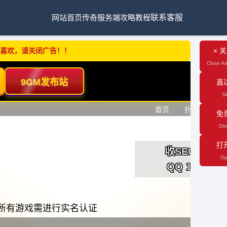
网站首页
传奇服务端
攻略教程
联系客服
不喜欢，请关闭广告！！
× 
Close Ad
直
Sk
免
Dis
打
Op