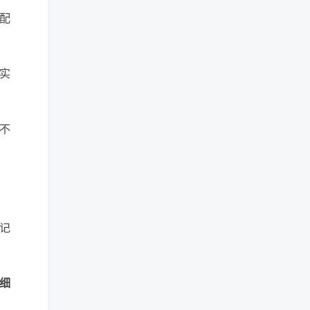
配
实
不
记
细