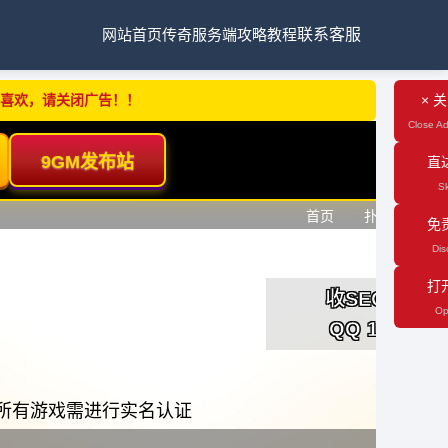
网站首页
传奇服务端
攻略教程
联系客服
不喜欢，请关闭广告！！
× 
Close Ad
直
Sk
免
Dis
打
Op