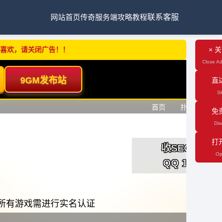
网站首页
传奇服务端
攻略教程
联系客服
不喜欢，请关闭广告！！
× 
Close Ad
直
Sk
免
Dis
打
Op