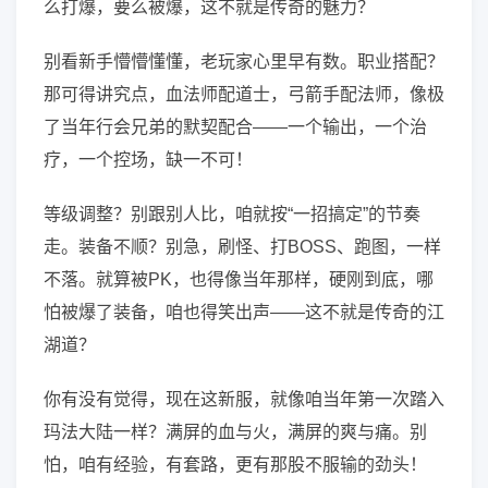
么打爆，要么被爆，这不就是传奇的魅力？
别看新手懵懵懂懂，老玩家心里早有数。职业搭配？
那可得讲究点，血法师配道士，弓箭手配法师，像极
了当年行会兄弟的默契配合——一个输出，一个治
疗，一个控场，缺一不可！
等级调整？别跟别人比，咱就按“一招搞定”的节奏
走。装备不顺？别急，刷怪、打BOSS、跑图，一样
不落。就算被PK，也得像当年那样，硬刚到底，哪
怕被爆了装备，咱也得笑出声——这不就是传奇的江
湖道？
你有没有觉得，现在这新服，就像咱当年第一次踏入
玛法大陆一样？满屏的血与火，满屏的爽与痛。别
怕，咱有经验，有套路，更有那股不服输的劲头！