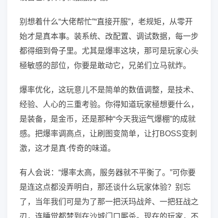
别想着什么“大佬帮忙”“直接开服”，老规矩，从零开
始才是真本事。装系统、改配置、调试数据，每一步
都得细到骨子里。尤其是爆率这块，那可是玩家心头
極敏感的部位，你要是敢动它，兄弟们立马就炸。
爆率优化，这玩意儿不是简单的数值调整，是技术、
经验、人心的三重考验。你得知道玩家極想要什么，
是装备，是金币，还是那种“今天我运气爆棚”的成就
感。把爆率调高点，让刷图变简单，让打BOSS变刺
激，这才是真·传奇的味道。
有人会说：“爆率太高，服务器就不平衡了。”可你要
是连这点都没弄明白，那还谈什么玩家体验？别忘
了，当年我们可是为了那一把沃玛战斧、一把狂战之
刃，连睡觉都梦到在沙城门口厮杀。现在的玩家，不