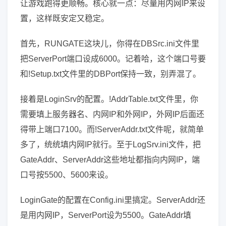
让游戏跑得更顺畅。核心就一点：尽量用内网IP来设
置，这样既安定又稳定。
首先，RUNGATE这块儿，你得在DBSrc.ini文件里
把ServerPort端口设成6000。记着哈，这个端口号要
和!Setup.txt文件里的DBPort保持一致，别弄混了。
接着是LoginSrv的配置。!AddrTable.txt文件里，你
需要填上服务器名、内网IP和外网IP，外网IP后面还
得带上端口7100。而!ServerAddr.txt文件呢，就简单
多了，统统填内网IP就行。至于LogSrv.ini文件，把
GateAddr、ServerAddr这些地址都指向内网IP，端
口号按5500、5600来设。
LoginGate的配置在Config.ini里搞定。ServerAddr还
是用内网IP，ServerPort设为5500。GateAddr填