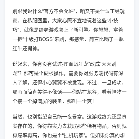
别跟我说什么“官方不会允许”，咱又不是什么正经玩
家。在私服圈里，大家心照不宣地玩着这些“小技
巧”，就像是给老游戏装上了新引擎。你想想，拿着
一把“十级打BOSS”来刷，那感觉，简直比喝了一瓶
红牛还提神。
说起来，你有没有试过把“血战狂龙”改成“天天刷
龙”？那可是个硬核操作，需要你对服务端代码有深
入了解，还得小心翼翼不被发现。不过，一旦成功，
那画面简直美得不像话——你站在龙谷，看着怪物一
个接一个掉满屏的装备，那叫一个爽！
当然，也别指望自己能一夜暴富。这游戏终究还是真
实存在的，你得靠实力去获取那些稀有物品，否则就
算爆率再高，你也是个“挂机玩家”。但如果你真的想