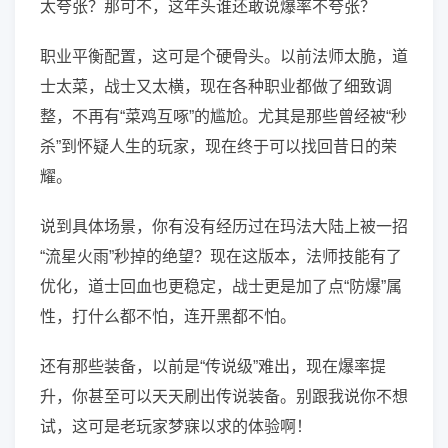
太夸张？那可不，这年头谁还敢说爆率不夸张？
职业平衡配置，这可是个硬骨头。以前法师太脆，道
士太菜，战士又太横，现在各种职业都做了细致调
整，不再有“菜鸡互啄”的尴尬。尤其是那些曾经被“秒
杀”到怀疑人生的玩家，现在终于可以找回昔日的荣
耀。
说到具体场景，你有没有经历过在玛法大陆上被一招
“流星火雨”秒掉的绝望？现在这版本，法师技能有了
优化，道士回血也更稳定，战士更是加了点“防爆”属
性，打什么都不怕，连开黑都不怕。
还有那些装备，以前是“传说级”难出，现在爆率提
升，你甚至可以天天刷出传说装备。别跟我说你不想
试，这可是老玩家梦寐以求的体验啊！