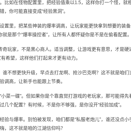
。比如在怪物配置里，把经验值乘以1.5，这样你打一个怪，就
错，你可能直接变成“经验黑洞”。
设置里，把某些神装的爆率调高，让玩家能更快拿到想要的装备
你就是那个“爆率操控者”，让所有人都怀疑你是不是在偷看配置
是传奇玩家，不是黑心商人。适当调整，让游戏更有意思，才是硬
家有希望，这样他们打起来才更有动力。
的，谁不想更快升级，早点去打龙啊、抢沙巴克啊？这不就是咱们
验调高，让新手也能跟上节奏。
“小菜一碟”。但如果你是个靠直觉打游戏的老玩家，那可能得先
过几个配置？有时候，不是你不够强，是你没开“经验加成”。
经验与爆率。别怕被发现，咱们都是“私服老炮儿”，谁还没点小
嗨，这不就是咱的江湖信仰吗？