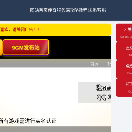
网站首页
传奇服务端
攻略教程
联系客服
不喜欢，请关闭广告！！
× 
Close Ad
直
Sk
免
Dis
打
Op