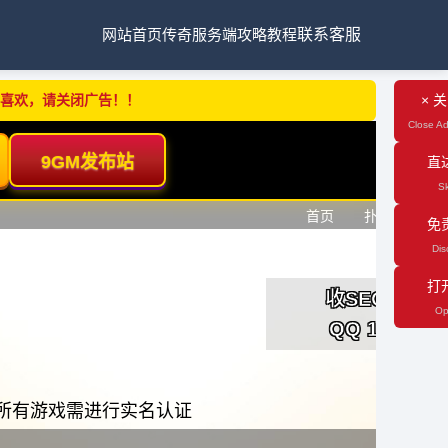
网站首页
传奇服务端
攻略教程
联系客服
不喜欢，请关闭广告！！
× 
Close Ad
直
Sk
免
Dis
打
Op