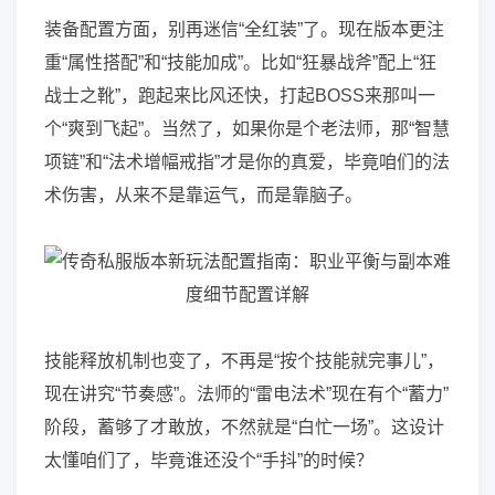
装备配置方面，别再迷信“全红装”了。现在版本更注
重“属性搭配”和“技能加成”。比如“狂暴战斧”配上“狂
战士之靴”，跑起来比风还快，打起BOSS来那叫一
个“爽到飞起”。当然了，如果你是个老法师，那“智慧
项链”和“法术增幅戒指”才是你的真爱，毕竟咱们的法
术伤害，从来不是靠运气，而是靠脑子。
技能释放机制也变了，不再是“按个技能就完事儿”，
现在讲究“节奏感”。法师的“雷电法术”现在有个“蓄力”
阶段，蓄够了才敢放，不然就是“白忙一场”。这设计
太懂咱们了，毕竟谁还没个“手抖”的时候？