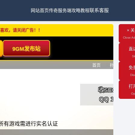
网站首页
传奇服务端
攻略教程
联系客服
不喜欢，请关闭广告！！
× 
Close Ad
直
Sk
免
Dis
打
Op