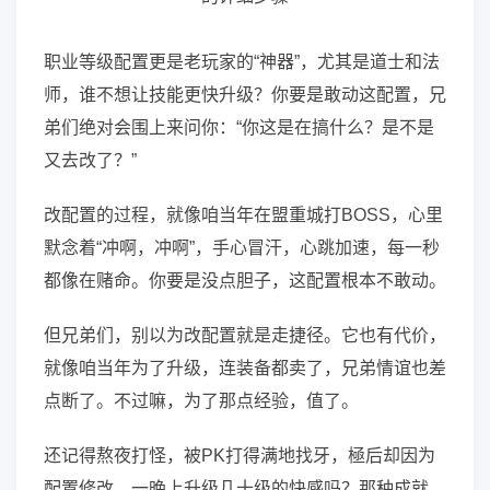
职业等级配置更是老玩家的“神器”，尤其是道士和法
师，谁不想让技能更快升级？你要是敢动这配置，兄
弟们绝对会围上来问你：“你这是在搞什么？是不是
又去改了？”
改配置的过程，就像咱当年在盟重城打BOSS，心里
默念着“冲啊，冲啊”，手心冒汗，心跳加速，每一秒
都像在赌命。你要是没点胆子，这配置根本不敢动。
但兄弟们，别以为改配置就是走捷径。它也有代价，
就像咱当年为了升级，连装备都卖了，兄弟情谊也差
点断了。不过嘛，为了那点经验，值了。
还记得熬夜打怪，被PK打得满地找牙，極后却因为
配置修改，一晚上升级几十级的快感吗？那种成就