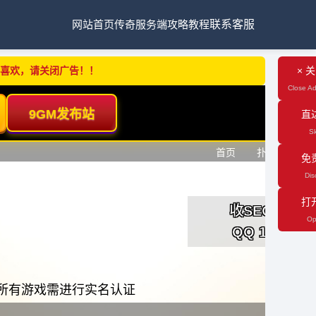
网站首页
传奇服务端
攻略教程
联系客服
不喜欢，请关闭广告！！
× 
Close Ad
直
Sk
免
Dis
打
Op