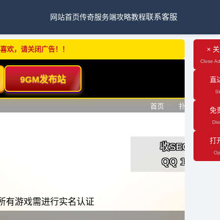
网站首页
传奇服务端
攻略教程
联系客服
不喜欢，请关闭广告！！
× 
Close Ad
直
Sk
免
Dis
打
Op