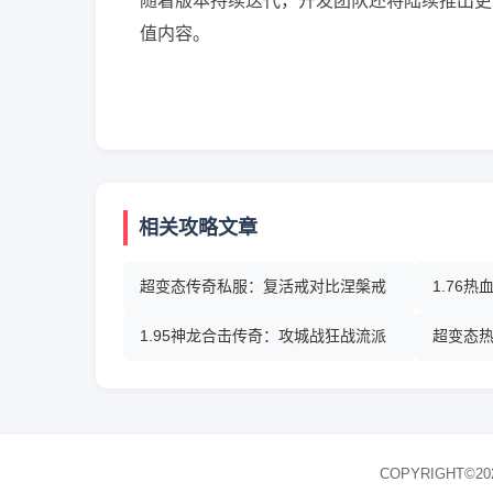
随着版本持续迭代，开发团队还将陆续推出更
值内容。
相关攻略文章
超变态传奇私服：复活戒对比涅槃戒
1.76
1.95神龙合击传奇：攻城战狂战流派
超变态
COPYRIGHT©20