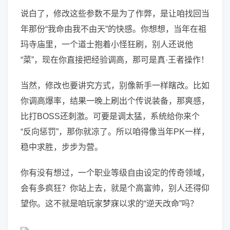
说白了，修改这些参数不是为了作弊，是让咱找回当
年那份“我命由我不由天”的快感。你想想，当年在祖
玛寺庙里，一个道士抱着小怪狂刷，别人还说他
“菜”，现在你直接把经验调高，那可是真·王者操作！
当然，修改也要讲究方式，别像新手一样瞎改。比如
你调高爆率，结果一晚上刷出个传说装备，那爽感，
比打BOSS还刺激。可要是调太猛，系统给你来个
“反向惩罚”，那你就凉了。所以咱得像当年PK一样，
稳中求胜，步步为营。
你有没有想过，一个职业等级自由设定的传奇领域，
会有多疯狂？你站上去，就是个高富帅，别人还得仰
望你。这不就是咱玩家梦寐以求的“逆天改命”吗？