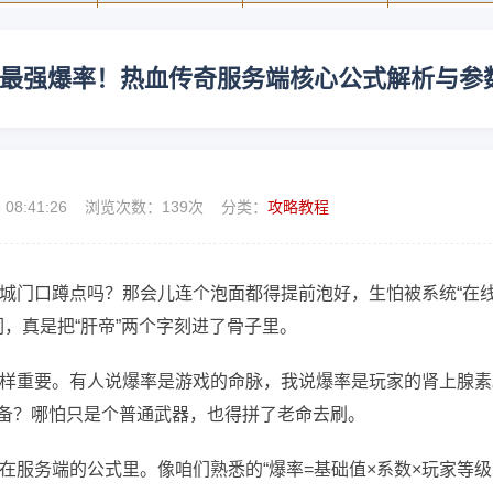
出最强爆率！热血传奇服务端核心公式解析与参
8 08:41:26 浏览次数：
139次 分类：
攻略教程
城门口蹲点吗？那会儿连个泡面都得提前泡好，生怕被系统“在
，真是把“肝帝”两个字刻进了骨子里。
样重要。有人说爆率是游戏的命脉，我说爆率是玩家的肾上腺素
装备？哪怕只是个普通武器，也得拼了老命去刷。
服务端的公式里。像咱们熟悉的“爆率=基础值×系数×玩家等级