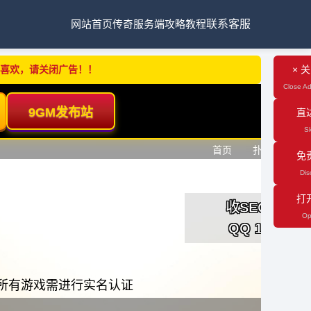
网站首页
传奇服务端
攻略教程
联系客服
不喜欢，请关闭广告！！
× 
Close Ad
直
Sk
免
Dis
打
Op