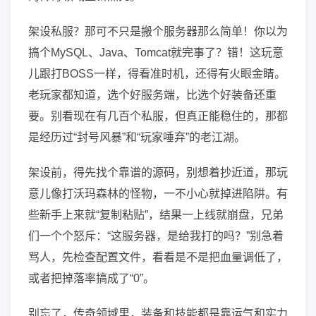
架设私服？那可不只是搬个服务器那么简单！你以为
搞个MySQL、Java、Tomcat就完事了？错！这玩意
儿跟打BOSS一样，得看准时机，还得有火眼金睛。
老玩家都知道，选个好服务端，比选个好装备还重
要。别看现在有几百个私服，但真正能稳住的，那都
是经历过“封号风暴”和“玩家唾弃”的老江湖。
架设前，得先找个靠谱的源码，别想着抄近道，那玩
意儿像打沃玛森林的怪物，一不小心就掉进陷阱。有
些新手上来就“复制粘贴”，结果一上线就崩盘，兄弟
们一个个怒斥：“这服务器，是给我打的吗？”别急着
骂人，先检查配置文件，看看是不是把血量调低了，
或者把掉落率搞成了“0”。
别忘了，传奇领域里，装备和技能都是靠运气和实力