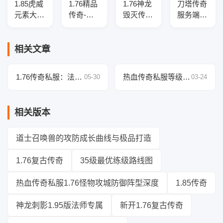
1.85虎威
1.76精品
1.76神龙
刀塔传奇
元素大极
传奇-假
毁灭传奇
服务端复
品三职业
人系统-
服务端-
古三职业
版本介绍
光柱闪
好玩新
版-光柱
——智能
耀-传奇
颖-金币
神装-超
相关文章
假人光
服务端
排行-全
级宝宝
柱，自动
新版本
1.76传奇私服：法师
热血传奇私服等级修
05-30
03-24
回收畅爽
专属神装 双重隐藏
改实战教程：如何精
体验
属性逆天加持
准调整经验倍率与职
相关版本
业等级上限
道士召唤兽的攻防成长曲线与极品打造
1.76复古传奇
35级最优练级路线图
热血传奇私服1.76怪物攻城防御阵型深度
1.85传奇
神龙刺影1.95版法师专属
新开1.76复古传奇