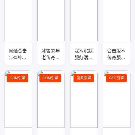
网通合击
冰雪03年
我本沉默
合击版本
1.80神器
老传奇服
服务端绿
传奇服务
三职业传
务端-五
刀沉默第
端-坐骑
奇服务
大陆-魔
十季--神
免费-帮
端-带光
法盾-特
器铸造-
贡送元
GOM引擎
GOM引擎
翎风引擎
GEE引擎
柱-自动
殊解封-
融合大
宝-光柱
回收-自
神器进
师-十二
神器
动拾取-
阶-生肖
生肖
三大陆
锻造