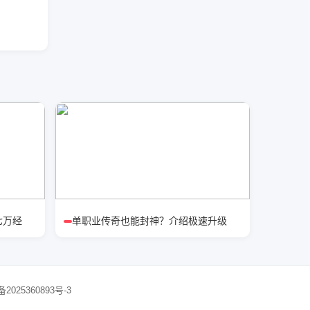
七万经
单职业传奇也能封神？介绍极速升级
备2025360893号-3