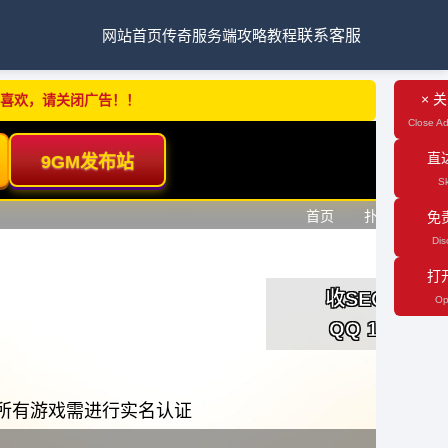
网站首页
传奇服务端
攻略教程
联系客服
× 
不喜欢，请关闭广告！！
Close Ad
直
Sk
免
Dis
打
Op