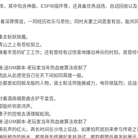
库，其中包含神盾、ESP/B插件等，还具备优秀战场、自动回收以
有着深厚情谊，一同经历欢乐与悲伤；同时夫妻之间恩爱有加，能共
重去斩妖除魔。
青山之上有苍松挺立。
做着辛苦的矿工工作；还有曾经有过惊喜地爆出神兵的时刻，是曾经
因此从此感觉自己在天下间如同英雄一般。
处都是如同蛟龙般的人物，道士和法师施展威力，电符很猛烈；且战
对着酒高唱歌曲去铲平皇宫。
都能听到哀鸿声。
妻子的怨恨去清理蜈蚣洞。
惧名声的红火。再长时间在沙场上征战，如果怕死就别来参与传奇之
端所称作的版本，都是我先搭建起来并测试、截取截图后再发帖展示