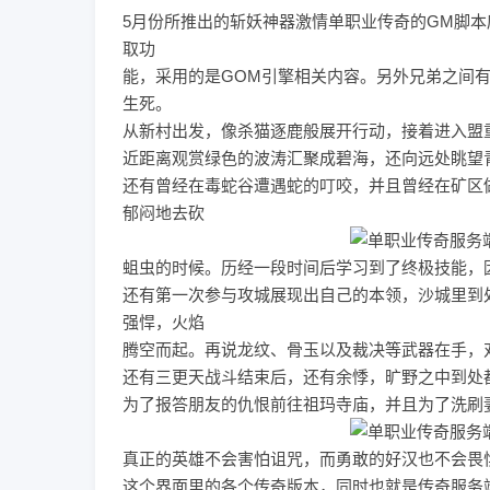
5月份所推出的斩妖神器激情
单职业传奇
的GM脚本
取功
能，采用的是GOM引擎相关内容。另外兄弟之间
生死。
从新村出发，像杀猫逐鹿般展开行动，接着进入盟
近距离观赏绿色的波涛汇聚成碧海，还向远处眺望
还有曾经在毒蛇谷遭遇蛇的叮咬，并且曾经在矿区
郁闷地去砍
蛆虫的时候。历经一段时间后学习到了终极技能，
还有第一次参与攻城展现出自己的本领，沙城里到
强悍，火焰
腾空而起。再说龙纹、骨玉以及裁决等武器在手，
还有三更天战斗结束后，还有余悸，旷野之中到处
为了报答朋友的仇恨前往祖玛寺庙，并且为了洗刷
真正的英雄不会害怕诅咒，而勇敢的好汉也不会畏
这个界面里的各个传奇版本，同时也就是传奇服务