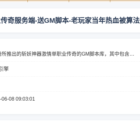
传奇服务端-送GM脚本-老玩家当年热血被算
份所推出的斩妖神器激情单职业传奇的GM脚本库，其中包含神
ESP/B插件等，还具备优秀战场、自动回收以及自动拾取功能，
引擎
是GO...
-06-08 09:03:01