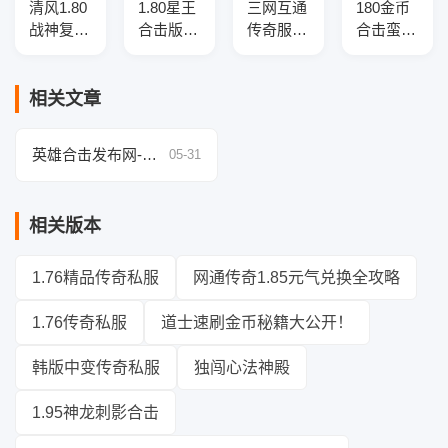
清风1.80
1.80星王
三网互通
180金币
战神复古
合击版本
传奇服务
合击蛮荒
传奇服务
传奇服务
端-升级
传奇版本
端
端-光柱-
奖励-十
库-三大
神器-新
二生肖
陆-符文
相关文章
宠
殿-装备
锻造-免
升级-爵
伤盾牌
英雄合击发布网-传
05-31
位捐献
奇好服推荐-新开传
奇网站
相关版本
1.76精品传奇私服
网通传奇1.85元气兑换全攻略
1.76传奇私服
道士速刷金币秘籍大公开！
韩版中变传奇私服
独闯心法神殿
1.95神龙刺影合击