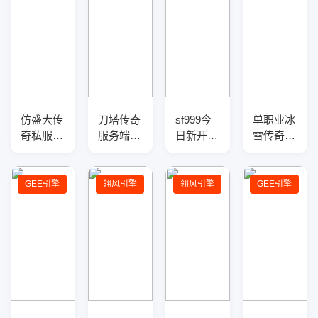
仿盛大传
刀塔传奇
sf999今
单职业冰
奇私服
服务端复
日新开传
雪传奇打
1.76-
古三职业
奇服务
金版/金
v3.7.7传
版-光柱
端-光柱
币市场/
奇服务
神装-超
神秘版
装备回收
GEE引擎
翎风引擎
翎风引擎
GEE引擎
端-新地
级宝宝
本-2026
图-黄金
全新地图
BOSS-神
器版