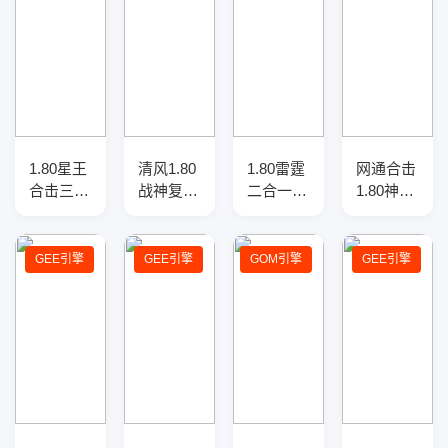
1.80星王
清风1.80
1.80雷霆
网通合击
合击三职
战神复古
二合一传
1.80神器
业传奇服
传奇服务
奇私服服
三职业传
务端-三
端
务端-三
奇服务
大陆-装
职业-带
端-带光
GEE引擎
GEE引擎
GOM引擎
GEE引擎
备觉醒-
假人-限
柱-自动
攻速盾牌
量礼包-
回收-自
GOM引
动拾取-
擎
三大陆