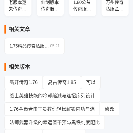
老版本迷
仙剑版本
1.80公益
万州传奇
失传奇光
传奇服务
传奇服务
私服金币
柱版带假
端-全新
端-羽火
版本三职
人系统介
职业-新
龙复古-
业版本
绍
技能-战
带假人-
库-三大
相关文章
场地图-
GOM引
陆-特戒
GEE引擎
擎
合成-幸
1.76精品传奇私服：
05-21
运盾牌
刺客职业潜能开发与
跨服战适配性探讨
相关版本
新开传奇1.76
复古传奇1.85
可以
战士英雄技能的冷却缩减与连招序列设计
1.76金币合击干货教你轻松解锁内功与连
修改
法师武器升级的幸运值干预与黑铁纯度配比