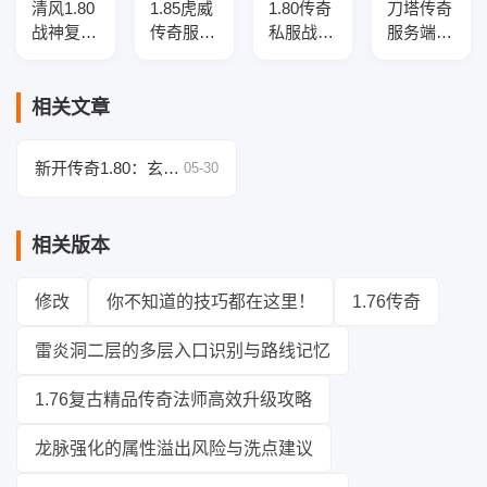
清风1.80
1.85虎威
1.80传奇
刀塔传奇
战神复古
传奇服务
私服战神
服务端复
传奇服务
端-三大
复古三职
古三职业
端
陆-指环
业服务
版-光柱
王-渡劫
端-三大
神装-超
相关文章
使者-爵
陆-神器
级宝宝
位修炼
淬炼-爆
新开传奇1.80：玄武
05-30
率盾牌
岛隐匿的超强灵力宝
藏
相关版本
修改
你不知道的技巧都在这里！
1.76传奇
雷炎洞二层的多层入口识别与路线记忆
1.76复古精品传奇法师高效升级攻略
龙脉强化的属性溢出风险与洗点建议