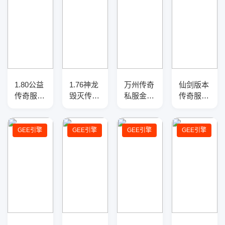
1.80公益
1.76神龙
万州传奇
仙剑版本
传奇服务
毁灭传奇
私服金币
传奇服务
端-羽火
服务端-
版本三职
端-全新
龙复古-
好玩新
业版本
职业-新
带假人-
颖-金币
库-三大
技能-战
GEE引擎
GEE引擎
GEE引擎
GEE引擎
GOM引
排行-全
陆-特戒
场地图-
擎
新版本
合成-幸
GEE引擎
运盾牌