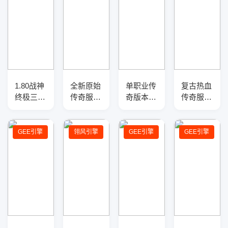
1.80战神
全新原始
单职业传
复古热血
终极三职
传奇服务
奇版本-
传奇服务
业传奇服
端-四大
光柱神
端-+3金
务端-四
陆-莽荒
器-职业
币版三职
大陆-神
之力-法
平衡-
业一条龙
GEE引擎
翎风引擎
GEE引擎
GEE引擎
兵淬炼-
宝融合
GOM引
版本-装
切割盾牌
擎
备展示