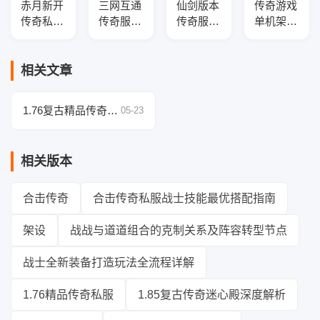
赤月新开
三网互通
仙剑版本
传奇游戏
传奇私服
传奇服务
传奇服务
单机架设
复古三职
端-升级
端-全新
配置详解
业传奇版
奖励-十
职业-新
本库-五
二生肖
技能-战
相关文章
大陆-特
殿-装备
场地图-
殊合成-
升级-爵
GEE引擎
1.76复古精品传奇法
05-23
防御盾牌
位捐献
师高效升级攻略
相关版本
合击传奇
合击传奇私服战士技能最优搭配指南
架设
战战与道道组合的克制关系及阵容转型节点
战士全新装备打造玩法全流程详解
1.76精品传奇私服
1.85复古传奇迷心殿深度解析