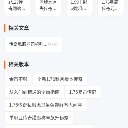
sf123传
老版本迷
1.99十彩
1.76星辰
奇网站打
失传奇光
刺影传奇
传奇元素
造的冰雪
柱版带假
版本库-
小极品复
传奇服务
人系统介
四大陆-
古三职业
端-职业
绍
专属锻
端-智能
相关文章
平衡-金
造-吸血
假人-SD
币地图-
盾牌
插件-自
传奇私服老司机别再
06-20
散人养老
动回收-
盲目练级，速来领取
设置
三大陆
带你开挂的绝地求生
相关版本
指南！
金币不够
全新1.76秋月版本传奇
从入门到精通的全面指南
1.76复古传奇
1.76传奇私服虎卫虽强却鲜有人问津
单职业传奇猎魔称号飙升秘籍