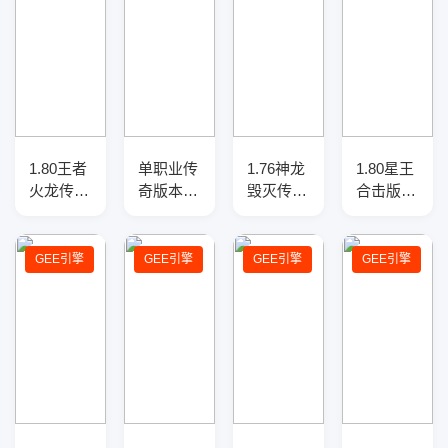
1.80王者
单职业传
1.76神龙
1.80星王
火龙传奇
奇版本-
毁灭传奇
合击版本
正版开区
光柱神
服务端-
传奇服务
复古三职
器-职业
好玩新
端-光柱-
业客户
平衡-
颖-金币
神器-新
GEE引擎
GEE引擎
GEE引擎
GEE引擎
端-智能
GOM引
排行-全
宠
假人-自
擎
新版本
动回收拾
取-二大
陆