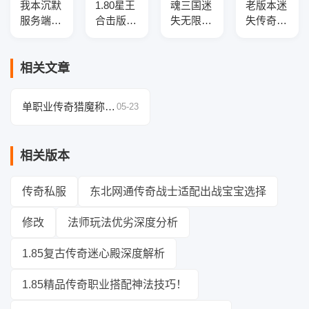
我本沉默
1.80星王
魂三国迷
老版本迷
服务端绿
合击版本
失无限刀
失传奇光
刀沉默第
传奇服务
神器单职
柱版带假
十季--神
端-光柱-
业传奇版
人系统介
器铸造-
神器-新
本-带假
绍
相关文章
融合大
宠
人-SD插
师-十二
件-自动
单职业传奇猎魔称号
05-23
生肖
回收-12
飙升秘籍
大陆
相关版本
传奇私服
东北网通传奇战士适配出战宝宝选择
修改
法师玩法优劣深度分析
1.85复古传奇迷心殿深度解析
1.85精品传奇职业搭配神法技巧！