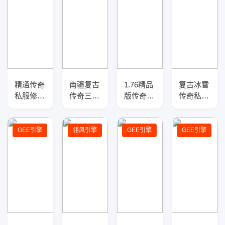
精通传奇
南疆复古
1.76精品
复古冰雪
私服修改
传奇三职
版传奇服
传奇私服
技巧：详
业版本-
务端-复
三职业
解经验倍
从复古到
古复刻-
GM版本
率与职业
微变-修
重构玩法
库-三大
GEE引擎
翎风引擎
GEE引擎
GEE引擎
平衡配置
复版
平衡
陆-天赋
方案
锻造-反
伤盾牌