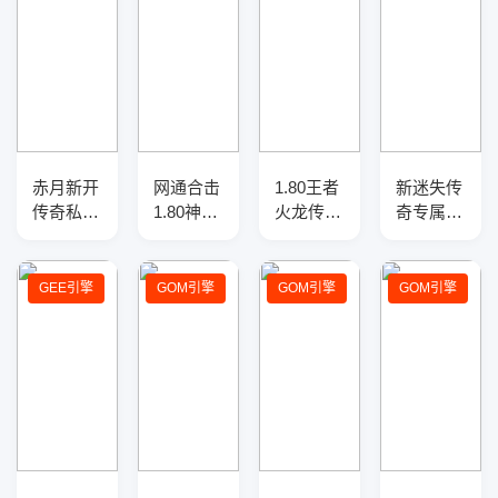
赤月新开
网通合击
1.80王者
新迷失传
传奇私服
1.80神器
火龙传奇
奇专属版
复古三职
三职业传
正版开区
本v3.11
业传奇版
奇服务
复古三职
研发
本库-五
端-带光
业客户
GEE引擎
GOM引擎
GOM引擎
GOM引擎
大陆-特
柱-自动
端-智能
殊合成-
回收-自
假人-自
防御盾牌
动拾取-
动回收拾
三大陆
取-二大
陆