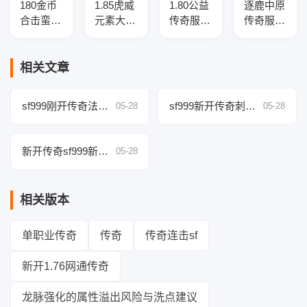
180金币
1.85虎威
1.80公益
逐鹿中原
合击蛮荒
元素大极
传奇服务
传奇服务
传奇版本
品三职业
端-羽火
端——开
库-三大
版本介绍
龙复古-
光注灵、
陆-符文
——智能
带假人-
星罗棋
相关文章
锻造-免
假人光
GOM引
盘、宗师
伤盾牌
柱，自动
擎
之威，搭
sf999刚开传奇法师
sf999新开传奇刺客
05-28
05-28
回收畅爽
载GOM
火墙控场实战心得
隐身突袭玩法揭秘
体验
引擎
新开传奇sf999新手
05-28
入门攻略
相关版本
单职业传奇
传奇
传奇连击sf
新开1.76网通传奇
龙脉强化的属性溢出风险与洗点建议