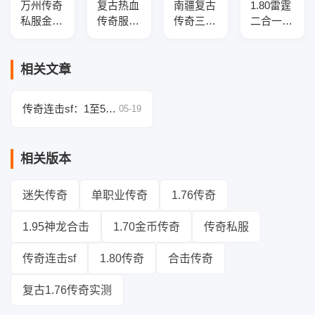
万州传奇
复古热血
南疆复古
1.80雷霆
私服金币
传奇服务
传奇三职
二合一传
版本三职
端-+3金
业版本-
奇私服服
业版本
币版三职
从复古到
务端-三
库-三大
业一条龙
微变-修
职业-带
相关文章
陆-特戒
版本-装
复版
假人-限
合成-幸
备展示
量礼包-
传奇连击sf：1至50
05-19
运盾牌
GOM引
级经验曲线的断层分
擎
析与补救方案
相关版本
迷失传奇
单职业传奇
1.76传奇
1.95神龙合击
1.70金币传奇
传奇私服
传奇连击sf
1.80传奇
合击传奇
复古1.76传奇实测