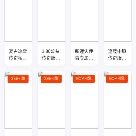
复古冰雪
1.80公益
新迷失传
逐鹿中原
传奇私服
传奇服务
奇专属版
传奇服务
三职业
端-羽火
本v3.11
端——开
GM版本
龙复古-
研发
光注灵、
库-三大
带假人-
星罗棋
GEE引擎
GEE引擎
GOM引擎
GOM引擎
陆-天赋
GOM引
盘、宗师
锻造-反
擎
之威，搭
伤盾牌
载GOM
引擎